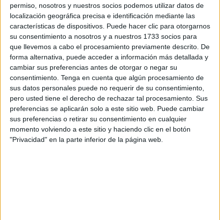
ciento, hasta los 144.012, según los datos publicados por
permiso, nosotros y nuestros socios podemos utilizar datos de
el Instituto Nacional de Estadística (
INE
). Por sexos, 213
localización geográfica precisa e identificación mediante las
eran mujeres y 215 hombres en la ciudad autónoma.
características de dispositivos. Puede hacer clic para otorgarnos
su consentimiento a nosotros y a nuestros 1733 socios para
De esos 428 nuevos residentes extranjeros en Ceuta, 410
que llevemos a cabo el procesamiento previamente descrito. De
forma alternativa, puede acceder a información más detallada y
son
marroquíes
. El país de nacimiento más frecuente en
cambiar sus preferencias antes de otorgar o negar su
las adquisiciones de nacionalidad española fue España,
consentimiento.
Tenga en cuenta que algún procesamiento de
con 34.326 casos. En su mayoría eran niños (el 78 por
sus datos personales puede no requerir de su consentimiento,
ciento menores de 10 años). Entre los nacidos fuera de
pero usted tiene el derecho de rechazar tal procesamiento. Sus
preferencias se aplicarán solo a este sitio web. Puede cambiar
España, el país de nacimiento más frecuente fue
sus preferencias o retirar su consentimiento en cualquier
Marruecos, con 22.700 adquisiciones de nacionalidad.
momento volviendo a este sitio y haciendo clic en el botón
"Privacidad" en la parte inferior de la página web.
Comparando con la población extranjera residente al inicio
del año 2021, las mayores intensidades (en porcentaje)
del fenómeno de adquisición de nacionalidad se dieron en
las ciudades autónomas de Ceuta y Melilla, con el 10,2 y
5,8 por ciento, respectivamente, seguidas de País Vasco
(el 4,7 por ciento) y Murcia (cuatro por ciento). Por el