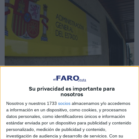
Imagen de archivo
Su privacidad es importante para
nosotros
Nosotros y nuestros 1733
socios
almacenamos y/o accedemos
Las adquisiciones de
nacionalidad
crecieron un 20 por
a información en un dispositivo, como cookies, y procesamos
ciento en Ceuta en 2021, con un total de 428 nuevos
datos personales, como identificadores únicos e información
estándar enviada por un dispositivo para publicidad y contenido
residentes extranjeros (342 en 2020). En el conjunto del
personalizado, medición de publicidad y contenido,
país aumentaron de forma más moderada, un 14,1 por
investigación de audiencia y desarrollo de servicios.
Con su