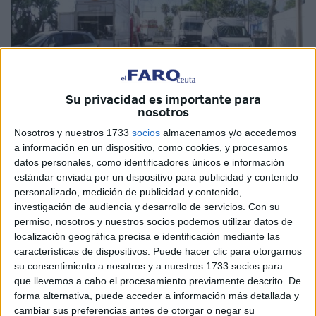
Su privacidad es importante para
nosotros
Imagen de archivo
Nosotros y nuestros 1733
socios
almacenamos y/o accedemos
a información en un dispositivo, como cookies, y procesamos
datos personales, como identificadores únicos e información
estándar enviada por un dispositivo para publicidad y contenido
La
Consejería de Educación y Cultura
de Ceuta tiene
personalizado, medición de publicidad y contenido,
programada entre sus actividades habituales la
investigación de audiencia y desarrollo de servicios.
Con su
permiso, nosotros y nuestros socios podemos utilizar datos de
organización y desarrollo de las
Fiestas Patronales
. Para
localización geográfica precisa e identificación mediante las
posibilitar las mismas, la empresa Ferias y Eventos SL
características de dispositivos. Puede hacer clic para otorgarnos
será la encargada del montaje y desmontaje de las
su consentimiento a nosotros y a nuestros 1733 socios para
casetas y
cabinas sanitarias
ya que la Ciudad carece de
que llevemos a cabo el procesamiento previamente descrito. De
forma alternativa, puede acceder a información más detallada y
estos recursos o medios similares.
cambiar sus preferencias antes de otorgar o negar su