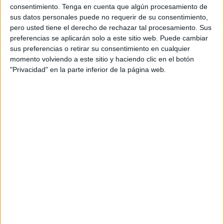
consentimiento.
Tenga en cuenta que algún procesamiento de
Supone un coste para el Ejecutivo local que está cifrado
sus datos personales puede no requerir de su consentimiento,
en 168.000 euros.
pero usted tiene el derecho de rechazar tal procesamiento. Sus
preferencias se aplicarán solo a este sitio web. Puede cambiar
Todo el material deberá estar montado y en perfecto
sus preferencias o retirar su consentimiento en cualquier
estado de funcionamiento el día 22 de julio de 2023,
momento volviendo a este sitio y haciendo clic en el botón
debiendo ser retirado antes del día 13 de agosto. Por todo
"Privacidad" en la parte inferior de la página web.
ello se estima que la temporada de contratación de dicho
servicio tiene aproximadamente la duración de un mes.
Dado las modificaciones realizadas
en el Recinto Ferial
desde hace años, se ha concebido una explanada central
a partir de una modulación compatible con las
dimensiones de casetas sevillanas y pistas deportivas,
explanada que queda articulada mediante paseos
arbolados perimetrales dotados de mobiliario urbano y
tratados con pavimentos duros (hormigón impreso).
Al objeto de que el desarrollo de las Fiestas Patronales