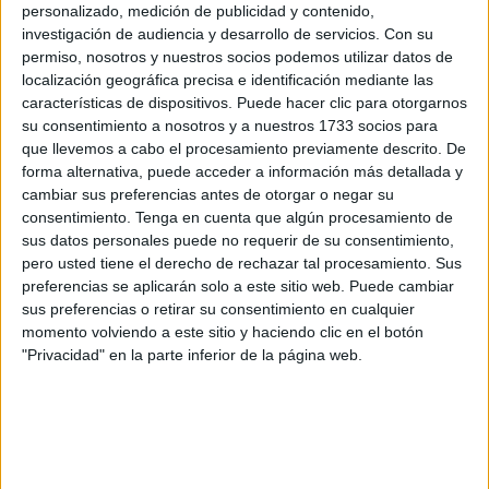
personalizado, medición de publicidad y contenido,
pensionistas mantener su poder adquisitivo frente al
investigación de audiencia y desarrollo de servicios.
Con su
encarecimiento de los productos y servicios.
permiso, nosotros y nuestros socios podemos utilizar datos de
localización geográfica precisa e identificación mediante las
Sin embargo, este avance supone también el fin de un
características de dispositivos. Puede hacer clic para otorgarnos
beneficio histórico conocido como la
paguilla extra para
su consentimiento a nosotros y a nuestros 1733 socios para
que llevemos a cabo el procesamiento previamente descrito. De
pensionistas
, un pago adicional destinado a compensar
forma alternativa, puede acceder a información más detallada y
las subidas de precios.
cambiar sus preferencias antes de otorgar o negar su
consentimiento.
Tenga en cuenta que algún procesamiento de
Subida de las pensiones según el
sus datos personales puede no requerir de su consentimiento,
pero usted tiene el derecho de rechazar tal procesamiento. Sus
tipo de prestación
preferencias se aplicarán solo a este sitio web. Puede cambiar
sus preferencias o retirar su consentimiento en cualquier
La revalorización de las pensiones en 2024 ha variado en
momento volviendo a este sitio y haciendo clic en el botón
"Privacidad" en la parte inferior de la página web.
función del tipo de
prestación
. Por ejemplo, las pensiones
contributivas han subido un 2,8%, afectando a todas las
categorías incluidas en este grupo, como las pensiones de
viudedad con cargas familiares, que además cuentan con
complementos específicos.