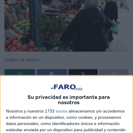
Imagen de archivo
El
Instituto Nacional de Estadística (INE)
confirmó este
miércoles
el dato de inflación adelantado hace dos
Su privacidad es importante para
nosotros
semanas por El Faro de Ceuta
: el índice de precios de
consumo (
IPC
) repuntó en diciembre al 2,8%.
Nosotros y nuestros 1733
socios
almacenamos y/o accedemos
a información en un dispositivo, como cookies, y procesamos
Las pensiones en España han experimentado una
datos personales, como identificadores únicos e información
estándar enviada por un dispositivo para publicidad y contenido
revalorización acorde a ese IPC, lo que permite a los