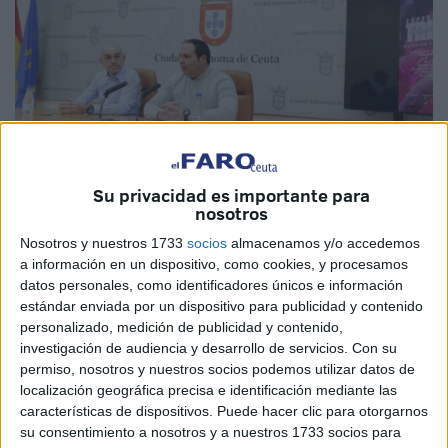
Su privacidad es importante para
nosotros
Imagen cedida
Nosotros y nuestros 1733
socios
almacenamos y/o accedemos
a información en un dispositivo, como cookies, y procesamos
datos personales, como identificadores únicos e información
estándar enviada por un dispositivo para publicidad y contenido
personalizado, medición de publicidad y contenido,
El deporte
constituye un pilar fundamental en Ceuta, con
investigación de audiencia y desarrollo de servicios.
Con su
una amplia oferta de eventos, competiciones e iniciativas
permiso, nosotros y nuestros socios podemos utilizar datos de
que
enriquecen la vida de la ciudad y reúnen cada año
localización geográfica precisa e identificación mediante las
características de dispositivos. Puede hacer clic para otorgarnos
a numerosos caballas y visitantes
. Una actividad que
su consentimiento a nosotros y a nuestros 1733 socios para
sigue sumando logros y avanzando paso a paso,