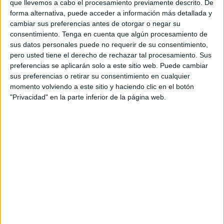
que llevemos a cabo el procesamiento previamente descrito. De
consolidándose como uno de los principales escaparates
forma alternativa, puede acceder a información más detallada y
de la ciudad hacia el exterior, gracias a su
crecimiento y
cambiar sus preferencias antes de otorgar o negar su
consentimiento.
Tenga en cuenta que algún procesamiento de
desarrollo continuado en el tiempo
.
sus datos personales puede no requerir de su consentimiento,
pero usted tiene el derecho de rechazar tal procesamiento. Sus
“Tenemos agendados hasta 96 eventos, pero
vamos a
preferencias se aplicarán solo a este sitio web. Puede cambiar
llegar hasta los 110
que organizamos el curso anterior”,
sus preferencias o retirar su consentimiento en cualquier
anunció Sergio Aguilera, director general de Deportes de
momento volviendo a este sitio y haciendo clic en el botón
la ciudad autónoma de Ceuta en una entrevista concedida
"Privacidad" en la parte inferior de la página web.
a este medio a principios de este año. “Esto lo que quiere
decir es que el Gobierno está haciendo una
apuesta
grande y decidida por todo el deporte de Ceuta
”, afirmó.
Ahora, el deporte caballa continúa recogiendo los frutos de
su trabajo en el
deporte
y su
inversión en la excelencia
.
Una fórmula de fomento y promoción que ha logrado
llamar la atención por su excelencia a la
Asociación del
Deporte Español (ADESP)
, que ha acordado conceder a
la ciudad, a través de la Dirección General de Deportes de