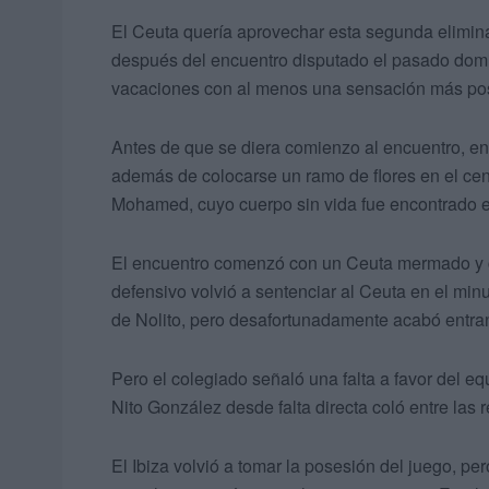
El Ceuta quería aprovechar esta segunda elimin
después del encuentro disputado el pasado domin
vacaciones con al menos una sensación más pos
Antes de que se diera comienzo al encuentro, en 
además de colocarse un ramo de flores en el cen
Mohamed, cuyo cuerpo sin vida fue encontrado 
El encuentro comenzó con un Ceuta mermado y co
defensivo volvió a sentenciar al Ceuta en el minu
de Nolito, pero desafortunadamente acabó entran
Pero el colegiado señaló una falta a favor del e
Nito González desde falta directa coló entre las
El Ibiza volvió a tomar la posesión del juego, pe