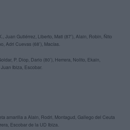
 Juan Gutiérrez, Liberto, Mati (87’), Alain, Robin, Ñito
no, Adri Cuevas (68’), Macías.
oldar, P. Diop, Dario (80’), Herrera, Nolito, Ekain,
 Juan Ibiza, Escobar.
jeta amarilla a Alain, Rodri, Montagud, Gallego del Ceuta
rera, Escobar de la UD Ibiza.