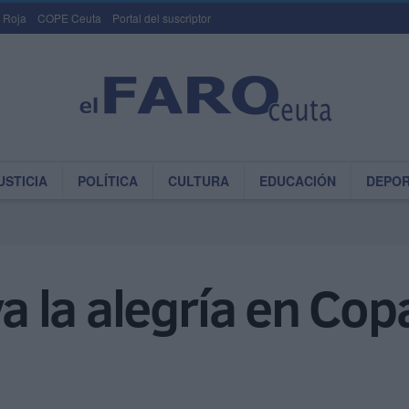
 Roja
COPE Ceuta
Portal del suscriptor
USTICIA
POLÍTICA
CULTURA
EDUCACIÓN
DEPO
va la alegría en Copa