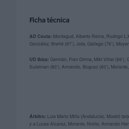
Ficha técnica
AD Ceuta:
Montagud, Alberto Reina, Rodrigo L.K.,
González, Breñé (87’), Jota, Gallego (76’), Moya
UD Ibiza:
Germán, Fran Grima, Miki Villar (69’), G
Suleiman (80’), Armando, Bogusz (63’), Morante,
Árbitro:
Luis Mario Milla (Andalucía). Mostró tar
y a Lucas Alcaraz, Morante, Nolito, Armando Her