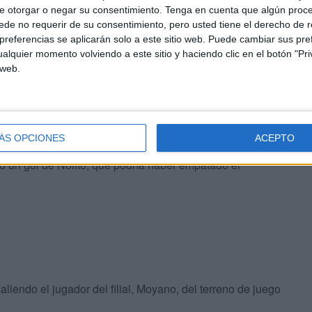
e otorgar o negar su consentimiento.
Tenga en cuenta que algún proc
.
de no requerir de su consentimiento, pero usted tiene el derecho de r
referencias se aplicarán solo a este sitio web. Puede cambiar sus pref
llaba un tiro que acabó pegando en el larguero. El
alquier momento volviendo a este sitio y haciendo clic en el botón "Pri
 web.
e’, en el minuto 62 un centro desde el corner de Herrera
cabó pegando en el palo.
sus filas con la entrada de Bogusz por Armando.
ÁS OPCIONES
ACEPTO
go un gol de Nolito, que podría haber empatado el
iendo el jugador del filial, Moyano, del terreno de juego