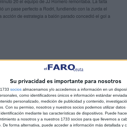
l minuto 20 el equipo de JJ Romero remontaba. La falta
ó un pase perfecto a Rodri, fundiendo con la zurda el
na acción de estrategia a balón parado concedió el gol a
e los dos equipos generaban ocasiones. Llegados a los
adió cinco minutos de descuento. Fue concretamente en el
Su privacidad es importante para nosotros
ado de cabeza por Ekain, que empataba el resultado a
 para los visitantes que acababa dentro de la portería de
s 1733
socios
almacenamos y/o accedemos a información en un disposit
sonales, como identificadores únicos e información estándar enviada 
ntenido personalizado, medición de publicidad y contenido, investigaci
os.
Con su permiso, nosotros y nuestros socios podemos utilizar datos 
 salir al terreno de juego sin ningún cambio en sus
identificación mediante las características de dispositivos. Puede hacer
el encuentro (46’), Ñito, a través de una asistencia de
ntimiento a nosotros y a nuestros 1733 socios para que llevemos a ca
able para Germán con el que conseguía adelantar de nuevo
. De forma alternativa, puede acceder a información más detallada y 