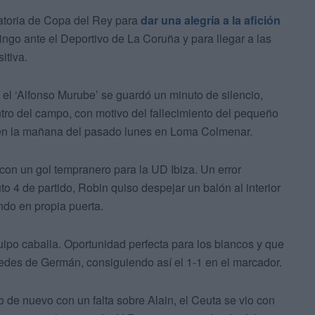
atoria de Copa del Rey para
dar una alegría a la afición
go ante el Deportivo de La Coruña y para llegar a las
itiva.
el ‘Alfonso Murube’ se guardó un minuto de silencio,
tro del campo, con motivo del fallecimiento del pequeño
en la mañana del pasado lunes en Loma Colmenar.
n un gol tempranero para la UD Ibiza. Un error
to 4 de partido, Robin quiso despejar un balón al interior
do en propia puerta.
quipo caballa. Oportunidad perfecta para los blancos y que
 redes de Germán, consiguiendo así el 1-1 en el marcador.
ro de nuevo con un falta sobre Alain, el Ceuta se vio con