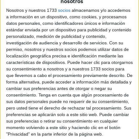
nosotros
Muerte.
Nosotros y nuestros 1733
socios
almacenamos y/o accedemos
El pequeño de 7 años lució un traje hecho a medida, con
a información en un dispositivo, como cookies, y procesamos
todo tipo de detalles. “El niño desde chiquitito se ponía a
datos personales, como identificadores únicos e información
desfilar. Le encanta la Semana Santa y desde siempre ha
estándar enviada por un dispositivo para publicidad y contenido
personalizado, medición de publicidad y contenido,
querido desfilar con la Legión”, apostilla su madre, Gema
investigación de audiencia y desarrollo de servicios.
Con su
del Moral.
permiso, nosotros y nuestros socios podemos utilizar datos de
localización geográfica precisa e identificación mediante las
características de dispositivos. Puede hacer clic para otorgarnos
su consentimiento a nosotros y a nuestros 1733 socios para
que llevemos a cabo el procesamiento previamente descrito. De
forma alternativa, puede acceder a información más detallada y
cambiar sus preferencias antes de otorgar o negar su
consentimiento.
Tenga en cuenta que algún procesamiento de
sus datos personales puede no requerir de su consentimiento,
pero usted tiene el derecho de rechazar tal procesamiento. Sus
preferencias se aplicarán solo a este sitio web. Puede cambiar
sus preferencias o retirar su consentimiento en cualquier
momento volviendo a este sitio y haciendo clic en el botón
"Privacidad" en la parte inferior de la página web.