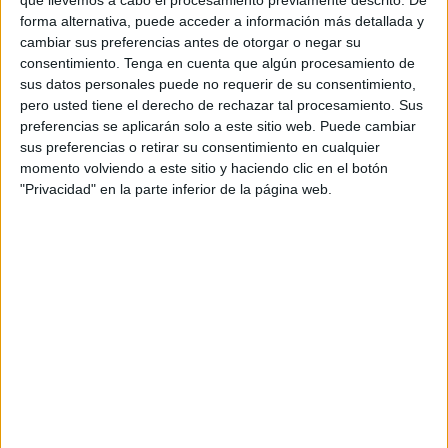
a hacer deporte con ella
. Esta es, junto a la edición
que llevemos a cabo el procesamiento previamente descrito. De
forma alternativa, puede acceder a información más detallada y
especial en honor las columnas de Heracles, la segunda
cambiar sus preferencias antes de otorgar o negar su
prenda novedosa que saca el club en esta temporada.
consentimiento.
Tenga en cuenta que algún procesamiento de
sus datos personales puede no requerir de su consentimiento,
Los jugadores la vieron un poco antes que el
pero usted tiene el derecho de rechazar tal procesamiento. Sus
resto y estas fueron sus reacciones 😁
preferencias se aplicarán solo a este sitio web. Puede cambiar
sus preferencias o retirar su consentimiento en cualquier
¿Parece que han gustado, no
@Coolligan
?
momento volviendo a este sitio y haciendo clic en el botón
🤷🏻‍♂️
#HistoriaJuntos
"Privacidad" en la parte inferior de la página web.
pic.twitter.com/WIRGjb6hny
— AD CEUTA FC (@ADCeuta_FC)
December 23, 2025
Una camiseta llena de detalles
Una camiseta negra, con el escudo en el centro y el
nombre de la ciudad bajo el logo
, que recuerda a las que
visitó el club a principios de los 2000 diseñadas por la