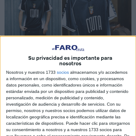
Imágenes cedidas
Su privacidad es importante para
nosotros
Nosotros y nuestros 1733
socios
almacenamos y/o accedemos
a información en un dispositivo, como cookies, y procesamos
La AD Ceuta está de enhorabuena de nuevo por la
datos personales, como identificadores únicos e información
difusión de marca y su equipo.
El equipo caballa ha
estándar enviada por un dispositivo para publicidad y contenido
personalizado, medición de publicidad y contenido,
sacado una
nueva camiseta
en colaboración con la
investigación de audiencia y desarrollo de servicios.
Con su
marca española
Coolligan
.
permiso, nosotros y nuestros socios podemos utilizar datos de
localización geográfica precisa e identificación mediante las
El equipo ha sacado a la venta una camiseta de corte
características de dispositivos. Puede hacer clic para otorgarnos
‘retro’, una prenda dedicada más a la moda urbana que
su consentimiento a nosotros y a nuestros 1733 socios para