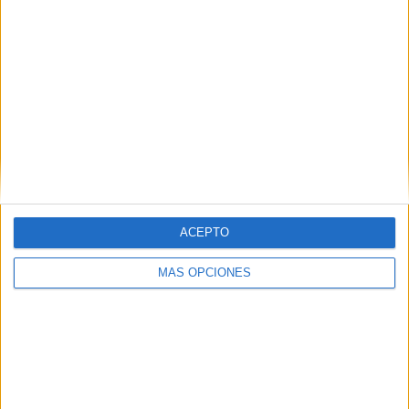
ACEPTO
MÁS OPCIONES
A Darío e Ilias no se les olvidará ni el campo de fútbol ni
en los distintos ámbitos en los que se movían, en donde
eran queridos y en donde se les tiene presentes.