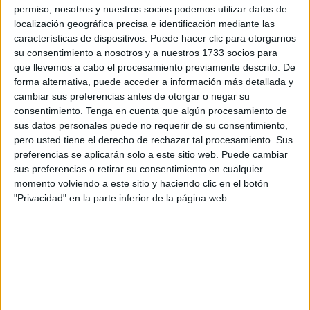
Así, contando con la presencia de familiares de Darío e
permiso, nosotros y nuestros socios podemos utilizar datos de
Ilias, se ha hecho entrega de unos ramos de flores y unas
localización geográfica precisa e identificación mediante las
camisetas con el nombre de los fallecidos así como su
características de dispositivos. Puede hacer clic para otorgarnos
su consentimiento a nosotros y a nuestros 1733 socios para
número. Además en el encuentro, justo en el minuto 7, se
que llevemos a cabo el procesamiento previamente descrito. De
ha visionado una imagen del jugador de la Regional que
forma alternativa, puede acceder a información más detallada y
formaba parte del equipo caballa.
cambiar sus preferencias antes de otorgar o negar su
consentimiento.
Tenga en cuenta que algún procesamiento de
sus datos personales puede no requerir de su consentimiento,
pero usted tiene el derecho de rechazar tal procesamiento. Sus
preferencias se aplicarán solo a este sitio web. Puede cambiar
sus preferencias o retirar su consentimiento en cualquier
momento volviendo a este sitio y haciendo clic en el botón
"Privacidad" en la parte inferior de la página web.