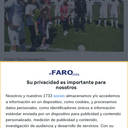
Fotos: Raúl Fernández
Su privacidad es importante para
nosotros
Darío Duzmán
e Ilias Mustafa siempre estarán en el
recuerdo. Dicen que uno nunca muere si siempre se le
Nosotros y nuestros 1733
socios
almacenamos y/o accedemos
tiene presente. Precisamente eso es lo que se ha querido
a información en un dispositivo, como cookies, y procesamos
datos personales, como identificadores únicos e información
simbolizar este domingo en el homenaje que la
AD Ceuta
estándar enviada por un dispositivo para publicidad y contenido
ha realizado antes del partido contra el San Fernando.
personalizado, medición de publicidad y contenido,
investigación de audiencia y desarrollo de servicios.
Con su