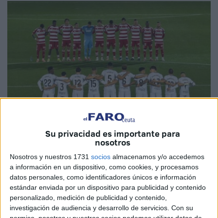
Su privacidad es importante para
nosotros
Nosotros y nuestros 1731
socios
almacenamos y/o accedemos
Fotos: Abdeselam Mohamed / Diego Naranjo
a información en un dispositivo, como cookies, y procesamos
datos personales, como identificadores únicos e información
estándar enviada por un dispositivo para publicidad y contenido
personalizado, medición de publicidad y contenido,
investigación de audiencia y desarrollo de servicios.
Con su
La
AD Ceuta
ha rendido homenaje esta tarde al
capitán
permiso, nosotros y nuestros socios podemos utilizar datos de