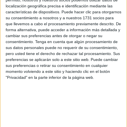
enfermero del Tercio Duque de Alba II de la Legión de
localización geográfica precisa e identificación mediante las
Ceuta
,
Álvaro García Jiménez
, fallecido en el
trágico
características de dispositivos. Puede hacer clic para otorgarnos
su consentimiento a nosotros y a nuestros 1731 socios para
accidente de tren en Adamuz
.
que llevemos a cabo el procesamiento previamente descrito. De
forma alternativa, puede acceder a información más detallada y
El emotivo acto se ha celebrado sobre el césped instantes
cambiar sus preferencias antes de otorgar o negar su
antes del comienzo del
encuentro de la Agrupación
consentimiento.
Tenga en cuenta que algún procesamiento de
Deportiva Ceuta frente al
Granada CF
, que ha arrancado
sus datos personales puede no requerir de su consentimiento,
a las 20.30 horas.
pero usted tiene el derecho de rechazar tal procesamiento. Sus
preferencias se aplicarán solo a este sitio web. Puede cambiar
En un ambiente de profundo respeto, el club caballa
sus preferencias o retirar su consentimiento en cualquier
momento volviendo a este sitio y haciendo clic en el botón
además ha hecho entrega de un
ramo de flores
a los
"Privacidad" en la parte inferior de la página web.
familiares de Álvaro García Jiménez, en un gesto de
cercanía y apoyo en estos difíciles momentos.
La afición respondió con un sentido aplauso,
acompañando a la familia en una tarde cargada de
emoción. Álvaro García Jiménez además de legionario,
era aficionado del Ceuta
y como tal
tenía su abono
para