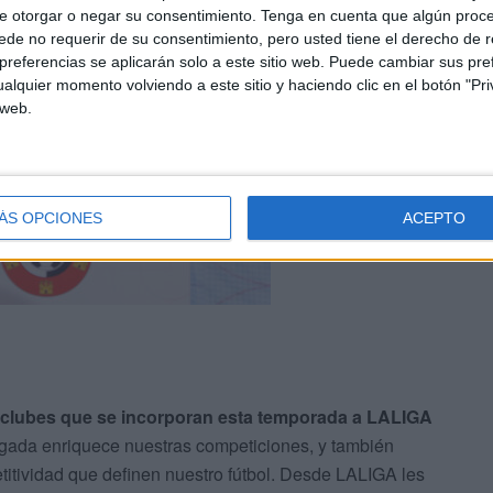
e otorgar o negar su consentimiento.
Tenga en cuenta que algún proc
de no requerir de su consentimiento, pero usted tiene el derecho de r
referencias se aplicarán solo a este sitio web. Puede cambiar sus pref
alquier momento volviendo a este sitio y haciendo clic en el botón "Pri
 web.
ÁS OPCIONES
ACEPTO
s clubes que se incorporan esta temporada a LALIGA
legada enriquece nuestras competiciones, y también
petitividad que definen nuestro fútbol. Desde LALIGA les