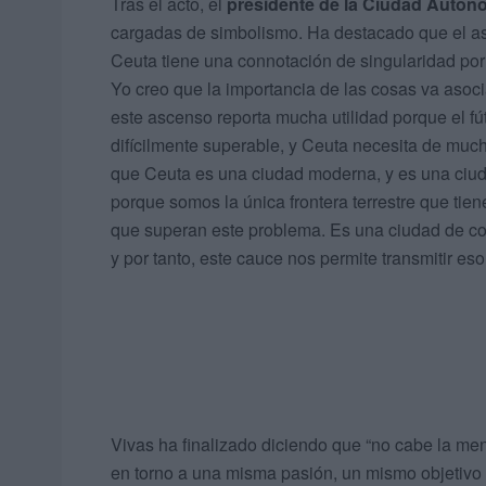
Tras el acto, el
presidente de la Ciudad Autó
cargadas de simbolismo. Ha destacado que el
Ceuta tiene una connotación de singularidad por
Yo creo que la importancia de las cosas va asocia
este ascenso reporta mucha utilidad porque el f
difícilmente superable, y Ceuta necesita de mu
que Ceuta es una ciudad moderna, y es una ciu
porque somos la única frontera terrestre que tie
que superan este problema. Es una ciudad de co
y por tanto, este cauce nos permite transmitir eso
Vivas ha finalizado diciendo que “no cabe la me
en torno a una misma pasión, un mismo objetivo