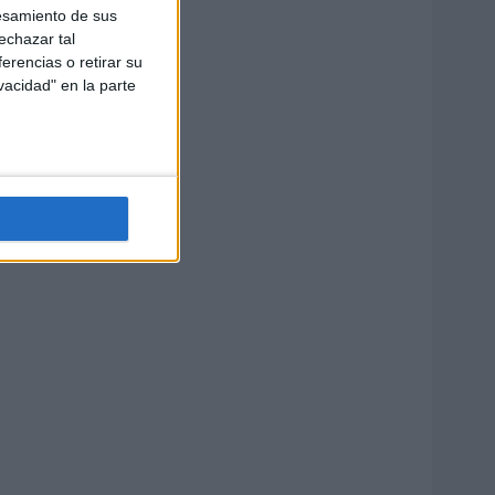
esamiento de sus
echazar tal
erencias o retirar su
vacidad" en la parte