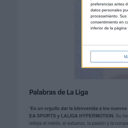
preferencias antes d
datos personales pue
procesamiento. Sus p
consentimiento en cu
inferior de la página
M
Palabras de La Liga
“
Es un orgullo dar la bienvenida a los nuevo
EA SPORTS y LALIGA HYPERMOTION
. Su l
refleja el mérito, el esfuerzo, la pasión y la com