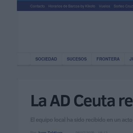
Contacto
Horarios de Barcos by Kikoto
Vuelos
Sorteo Cruz
SOCIEDAD
SUCESOS
FRONTERA
J
La AD Ceuta re
El equipo local ha sido recibido en un act
Por
Juan Zaldívar
28/07/2025 - 18:13