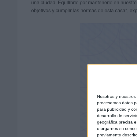
una ciudad. Equilibrio por mantenerlo en nuestro 
objetivos y cumplir las normas de esta casa", ex
Nosotros y nuestro
procesamos datos per
para publicidad y co
desarrollo de servici
geográfica precisa e 
otorgarnos su conse
previamente descrito