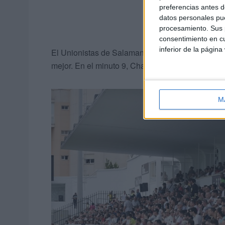
preferencias antes d
datos personales pue
procesamiento. Sus p
consentimiento en cu
inferior de la página
El Unionistas de Salamanca estaba bien plantad
mejor. En el minuto 9, Chapela centraba y Capa 
M