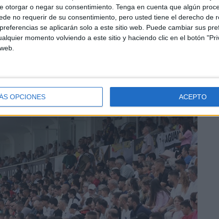
e otorgar o negar su consentimiento.
Tenga en cuenta que algún proc
de no requerir de su consentimiento, pero usted tiene el derecho de r
referencias se aplicarán solo a este sitio web. Puede cambiar sus pref
alquier momento volviendo a este sitio y haciendo clic en el botón "Pri
 web.
o en el centro del campo y De la Nava estaba siendo el
tenía que despejar con apuros.
ÁS OPCIONES
ACEPTO