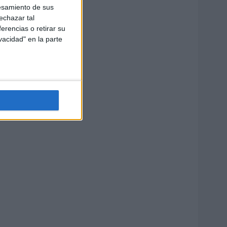
esamiento de sus
echazar tal
erencias o retirar su
vacidad" en la parte