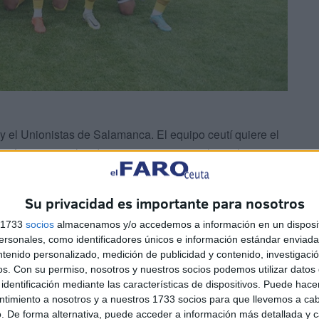
y el Unionistas de Salamanca. El equipo ceutí quiere el
esión a sus rivales directos, mientras que los salmantinos
altos de la tabla.
Su privacidad es importante para nosotros
tadio '
Alfonso Murube
' tuvo una entrada de unos 5.300
s 1733
socios
almacenamos y/o accedemos a información en un disposit
ión se lo merecía.
sonales, como identificadores únicos e información estándar enviada 
ntenido personalizado, medición de publicidad y contenido, investigaci
ió mentalizado en ganar el encuentro. Pronto tuvo la
os.
Con su permiso, nosotros y nuestros socios podemos utilizar datos 
n el minuto 2, que centró y no encontró ningún rematador.
identificación mediante las características de dispositivos. Puede hacer
ntimiento a nosotros y a nuestros 1733 socios para que llevemos a ca
. De forma alternativa, puede acceder a información más detallada y 