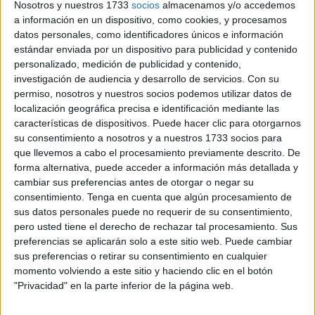
Nosotros y nuestros 1733
socios
almacenamos y/o accedemos
El encuentro era trascendental para los dos equipos, más
a información en un dispositivo, como cookies, y procesamos
para el Ceuta que seguía en
descenso
y encima estaba a
datos personales, como identificadores únicos e información
tres puntos de su oponente. Era un encuentro contra un
estándar enviada por un dispositivo para publicidad y contenido
personalizado, medición de publicidad y contenido,
rival directo y no se podía perder, pero el San Fernando no
investigación de audiencia y desarrollo de servicios.
Con su
iba a ponerle las cosas nada sencillas.
permiso, nosotros y nuestros socios podemos utilizar datos de
localización geográfica precisa e identificación mediante las
El técnico José Juan Romero introdujo pocos cambios con
características de dispositivos. Puede hacer clic para otorgarnos
respecto a la última alineación en Córdoba. Dio entrada a
su consentimiento a nosotros y a nuestros 1733 socios para
Danese tras su sanción y también Alberto Gil.
que llevemos a cabo el procesamiento previamente descrito. De
forma alternativa, puede acceder a información más detallada y
Antes de comenzar el partido, homenaje a los jóvenes
cambiar sus preferencias antes de otorgar o negar su
consentimiento.
Tenga en cuenta que algún procesamiento de
fallecidos en los últimos días en la ciudad,
Darío e Ilias
.
sus datos personales puede no requerir de su consentimiento,
Ambos futbolistas en sus respectivos equipos y que
pero usted tiene el derecho de rechazar tal procesamiento. Sus
tuvieron un sentido recuerdo en el estadio ‘
Alfonso
preferencias se aplicarán solo a este sitio web. Puede cambiar
Murube
’. El club entregó un ramo de flores y una camiseta
sus preferencias o retirar su consentimiento en cualquier
momento volviendo a este sitio y haciendo clic en el botón
del Ceuta a sus familiares, luego hubo un emotivo minuto
"Privacidad" en la parte inferior de la página web.
de silencio. Igualmente en el minuto 7 de partido se
aplaudió en homenaje a Darío.