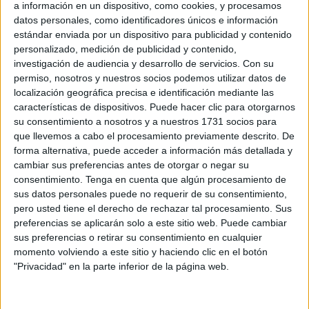
Tarragona.
a información en un dispositivo, como cookies, y procesamos
datos personales, como identificadores únicos e información
Mientras ese gran día llega para estos futbolistas,
en el
estándar enviada por un dispositivo para publicidad y contenido
‘Emilio Cozar’
se ha vivido
una jornada de fútbol y
personalizado, medición de publicidad y contenido,
investigación de audiencia y desarrollo de servicios.
Con su
compañerismo
que ha puesto sobre la mesa los
permiso, nosotros y nuestros socios podemos utilizar datos de
verdaderos valores del deporte. Además,
la afición no ha
localización geográfica precisa e identificación mediante las
faltado en este partido
, que no han dudado en animar a
características de dispositivos. Puede hacer clic para otorgarnos
los jugadores de ambos equipos.
su consentimiento a nosotros y a nuestros 1731 socios para
que llevemos a cabo el procesamiento previamente descrito. De
forma alternativa, puede acceder a información más detallada y
Presentación de los jugadores
cambiar sus preferencias antes de otorgar o negar su
consentimiento.
Tenga en cuenta que algún procesamiento de
Antes de comenzar el partido, los jugadores de la AD
sus datos personales puede no requerir de su consentimiento,
Ceuta Genuine han sido presentados uno por uno
y han
pero usted tiene el derecho de rechazar tal procesamiento. Sus
preferencias se aplicarán solo a este sitio web. Puede cambiar
pasado por un pasillo que les había hecho el equipo
sus preferencias o retirar su consentimiento en cualquier
rival.
momento volviendo a este sitio y haciendo clic en el botón
"Privacidad" en la parte inferior de la página web.
Así, los jugadores han saltado al terreno de juego mientras
eran
recibidos con fuertes aplausos por el público