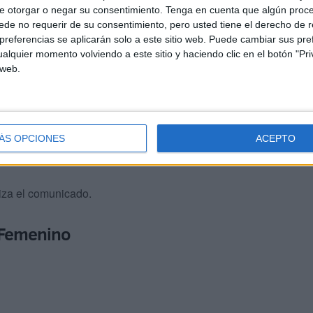
e otorgar o negar su consentimiento.
Tenga en cuenta que algún proc
ersona en la grada puede marcar la diferencia. Hagamos
de no requerir de su consentimiento, pero usted tiene el derecho de r
 se sienta desde el primer minuto.
Que sepan que aquí
referencias se aplicarán solo a este sitio web. Puede cambiar sus pref
gos, con quien quieras… pero ven. Porque juntos somos
alquier momento volviendo a este sitio y haciendo clic en el botón "Pri
 web.
 nos falléis
ÁS OPCIONES
ACEPTO
aliza el comunicado.
a Femenino