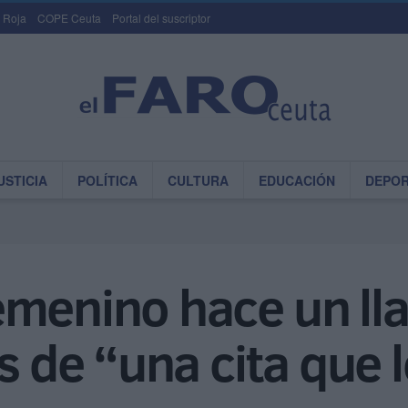
 Roja
COPE Ceuta
Portal del suscriptor
USTICIA
POLÍTICA
CULTURA
EDUCACIÓN
DEPO
emenino hace un l
s de “una cita que 