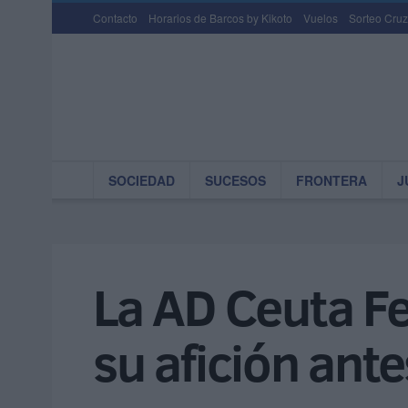
Contacto
Horarios de Barcos by Kikoto
Vuelos
Sorteo Cruz
SOCIEDAD
SUCESOS
FRONTERA
J
La AD Ceuta F
su afición ante