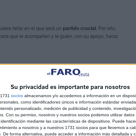
uiere fallar en el que será un
partido crucial
. Por ello,
para que le acompañen y le guíen, con su apoyo, hacia
Su privacidad es importante para nosotros
llón Guillermo Molina tenemos
una cita que lo es TODO.
s 1731
socios
almacenamos y/o accedemos a información en un disposit
sonales, como identificadores únicos e información estándar enviada 
esfuerzo de toda una temporada. Nos jugamos el orgullo,
ntenido personalizado, medición de publicidad y contenido, investigaci
omentos así… no podemos hacerlo solos.
Necesitamos a
os.
Con su permiso, nosotros y nuestros socios podemos utilizar datos 
 cada jugada. Necesitamos que el pabellón empuje como
identificación mediante las características de dispositivos. Puede hacer
ntimiento a nosotros y a nuestros 1731 socios para que llevemos a ca
. De forma alternativa, puede acceder a información más detallada y 