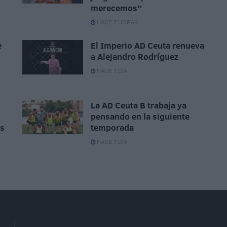
merecemos"
HACE 7 HORAS
e
El Imperio AD Ceuta renueva
a Alejandro Rodríguez
HACE 1 DÍA
La AD Ceuta B trabaja ya
pensando en la siguiente
as
temporada
HACE 1 DÍA