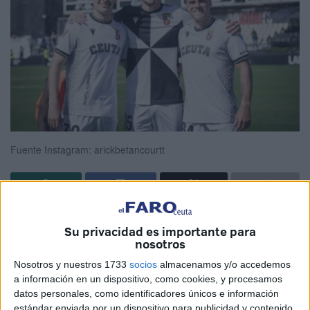
Fuente Instagram: arickbetancourtt
La
Agrupación Deportiva Ceuta
demostró en el pasado
Su privacidad es importante para
encuentro contra el Cádiz Club de Fútbol
que la
nosotros
cantera no solo es una promesa sino una completa
Nosotros y nuestros 1733
socios
almacenamos y/o accedemos
realidad
.
a información en un dispositivo, como cookies, y procesamos
datos personales, como identificadores únicos e información
Arick Betancourt y Josema
, jóvenes futbolistas del filial
estándar enviada por un dispositivo para publicidad y contenido