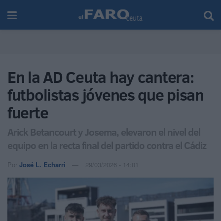
En la AD Ceuta hay cantera:
futbolistas jóvenes que pisan
fuerte
Arick Betancourt y Josema, elevaron el nivel del
equipo en la recta final del partido contra el Cádiz
Por
José L. Echarri
29/03/2026 - 14:01