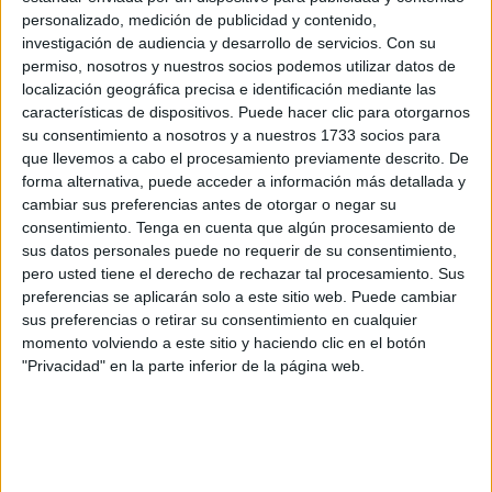
de Tercera RFEF, saltaron al terreno de juego en la recta
personalizado, medición de publicidad y contenido,
final del encuentro contra el Cádiz y el nivel fue de lo más
investigación de audiencia y desarrollo de servicios.
Con su
permiso, nosotros y nuestros socios podemos utilizar datos de
sorprendente.
localización geográfica precisa e identificación mediante las
características de dispositivos. Puede hacer clic para otorgarnos
Ambos futbolistas
elevaron la competitividad
del primer
su consentimiento a nosotros y a nuestros 1733 socios para
equipo
, lo que reafirma el buen trabajo de la entidad
que llevemos a cabo el procesamiento previamente descrito. De
deportiva en todas las dimensiones del club, desde
forma alternativa, puede acceder a información más detallada y
categorías inferiores hasta el fútbol profesional.
cambiar sus preferencias antes de otorgar o negar su
consentimiento.
Tenga en cuenta que algún procesamiento de
sus datos personales puede no requerir de su consentimiento,
pero usted tiene el derecho de rechazar tal procesamiento. Sus
preferencias se aplicarán solo a este sitio web. Puede cambiar
sus preferencias o retirar su consentimiento en cualquier
momento volviendo a este sitio y haciendo clic en el botón
"Privacidad" en la parte inferior de la página web.