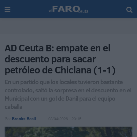
AD Ceuta B: empate en el
descuento para sacar
petróleo de Chiclana (1-1)
En un partido que los locales tuvieron bastante
controlado, saltó la sorpresa en el descuento en el
Municipal con un gol de Danil para el equipo
caballa
Por
Brooks Beall
03/04/2026 - 20:15