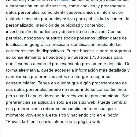
a información en un dispositivo, como cookies, y procesamos
Tras todo un
partido
en el que estuvieron por debajo en el
datos personales, como identificadores únicos e información
estándar enviada por un dispositivo para publicidad y contenido
marcador por un tempranero gol de Mawi rozando el
personalizado, medición de publicidad y contenido,
primer cuarto de hora,
los caballas resurgieron en el
investigación de audiencia y desarrollo de servicios.
Con su
descuento
con un gol de
Danil
cuando la árbitra del
permiso, nosotros y nuestros socios podemos utilizar datos de
encuentro ya se echaba el silbato a la boca.
localización geográfica precisa e identificación mediante las
características de dispositivos. Puede hacer clic para otorgarnos
su consentimiento a nosotros y a nuestros 1733 socios para
que llevemos a cabo el procesamiento previamente descrito. De
forma alternativa, puede acceder a información más detallada y
cambiar sus preferencias antes de otorgar o negar su
consentimiento.
Tenga en cuenta que algún procesamiento de
sus datos personales puede no requerir de su consentimiento,
pero usted tiene el derecho de rechazar tal procesamiento. Sus
preferencias se aplicarán solo a este sitio web. Puede cambiar
sus preferencias o retirar su consentimiento en cualquier
momento volviendo a este sitio y haciendo clic en el botón
"Privacidad" en la parte inferior de la página web.