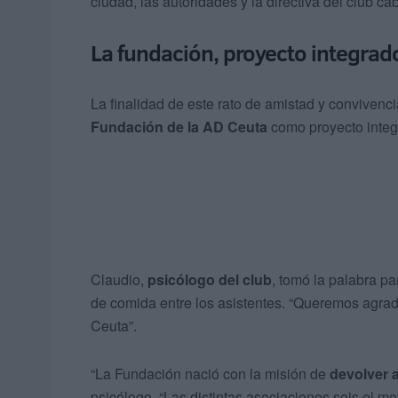
ciudad, las autoridades y la directiva del club cab
La fundación, proyecto integrad
La finalidad de este rato de amistad y convivencia
Fundación de la AD Ceuta
como proyecto integr
Claudio,
psicólogo del club
, tomó la palabra pa
de comida entre los asistentes. “Queremos agra
Ceuta”.
“La Fundación nació con la misión de
devolver a
psicólogo. “Las distintas asociaciones sois el mo