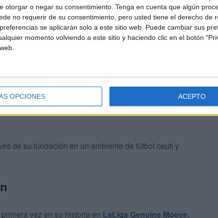
e otorgar o negar su consentimiento.
Tenga en cuenta que algún proc
n ha tenido presencia la dirección deportiva y muchos
de no requerir de su consentimiento, pero usted tiene el derecho de r
referencias se aplicarán solo a este sitio web. Puede cambiar sus pref
alquier momento volviendo a este sitio y haciendo clic en el botón "Pri
s de asociaciones de la Ciudad, así como de la
RFFCE
,
 web.
ÁS OPCIONES
ACEPTO
s de su fundación en un ambiente de fútbol ceutí y
ón
 primera vez en su historia en
LaLiga
Genuine Moeve
,