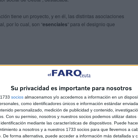
ión tiene un proyecto, y en él, las distintas asociaciones
l, por lo cual, son “
esenciales
” para el designio que
Su privacidad es importante para nosotros
s 1733
socios
almacenamos y/o accedemos a información en un disposit
 una delegación institucional de la Ciudad Autónoma de
sonales, como identificadores únicos e información estándar enviada 
ntenido personalizado, medición de publicidad y contenido, investigaci
de la Ciudad; el consejero de Comercio, Turismo, Empleo
os.
Con su permiso, nosotros y nuestros socios podemos utilizar datos 
eral de Deportes,
Sergio Aguilera
.
identificación mediante las características de dispositivos. Puede hacer
ntimiento a nosotros y a nuestros 1733 socios para que llevemos a ca
bién ha estado presente. Encabezado, principalmente,
. De forma alternativa, puede acceder a información más detallada y 