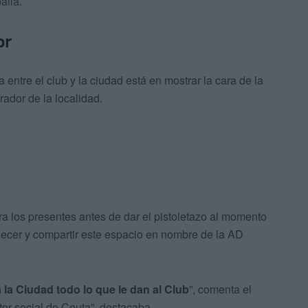
alla.
or
 entre el club y la ciudad está en mostrar la cara de la
ador de la localidad.
ra los presentes antes de dar el pistoletazo al momento
decer y compartir este espacio en nombre de la AD
 la Ciudad todo lo que le dan al Club
”, comenta el
tor social de Ceuta”, destacaba.