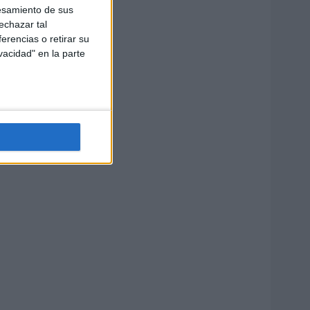
esamiento de sus
echazar tal
erencias o retirar su
vacidad" en la parte