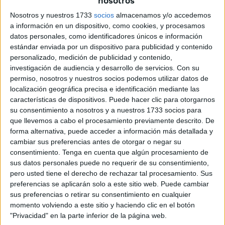
nosotros
colonos, refieren una infraestructura paramilitar desde la
que se ejecutó el crimen contra la figura de Isaac Rabín,
Nosotros y nuestros 1733
socios
almacenamos y/o accedemos
a información en un dispositivo, como cookies, y procesamos
en confabulación con incuestionables componentes de los
datos personales, como identificadores únicos e información
propios servicios secretos israelíes, tal como ratifican
estándar enviada por un dispositivo para publicidad y contenido
numerosas revelaciones sobre un sumario en muchos
personalizado, medición de publicidad y contenido,
momentos hermético.
investigación de audiencia y desarrollo de servicios.
Con su
permiso, nosotros y nuestros socios podemos utilizar datos de
En deducciones paralelas y equidistantes a las amenazas
localización geográfica precisa e identificación mediante las
características de dispositivos. Puede hacer clic para otorgarnos
externas, nada hacía augurar una permisible involución
su consentimiento a nosotros y a nuestros 1733 socios para
del proceso de paz por parte de los dos principales actores
que llevemos a cabo el procesamiento previamente descrito. De
intervinientes. A pesar de las recriminaciones recíprocas y
forma alternativa, puede acceder a información más detallada y
las situaciones de tensión acentuadas, lograron
cambiar sus preferencias antes de otorgar o negar su
consentimiento.
Tenga en cuenta que algún procesamiento de
solventarse a cuenta gotas.
sus datos personales puede no requerir de su consentimiento,
pero usted tiene el derecho de rechazar tal procesamiento. Sus
No así ni mucho menos, como la emprendida tras la
preferencias se aplicarán solo a este sitio web. Puede cambiar
recalada al poder en Israel de Benjamín Netanyahu (1949-
sus preferencias o retirar su consentimiento en cualquier
74 años), líder del Likud y aspirante triunfador en las
momento volviendo a este sitio y haciendo clic en el botón
Elecciones Generales de 1996.
"Privacidad" en la parte inferior de la página web.