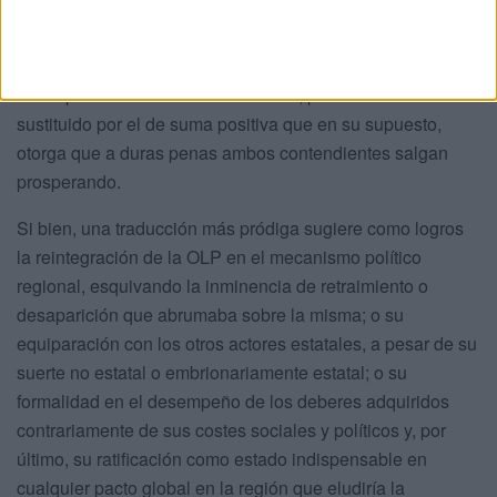
Oslo muestra la pirueta de una estrategia de confrontación
a otra de cooperación. De esta manera, el engranaje de
suma cero en el que los beneficios de un actor
corresponden a las mermas del otro, podría haberse
sustituido por el de suma positiva que en su supuesto,
otorga que a duras penas ambos contendientes salgan
prosperando.
Si bien, una traducción más pródiga sugiere como logros
la reintegración de la OLP en el mecanismo político
regional, esquivando la inminencia de retraimiento o
desaparición que abrumaba sobre la misma; o su
equiparación con los otros actores estatales, a pesar de su
suerte no estatal o embrionariamente estatal; o su
formalidad en el desempeño de los deberes adquiridos
contrariamente de sus costes sociales y políticos y, por
último, su ratificación como estado indispensable en
cualquier pacto global en la región que eludiría la