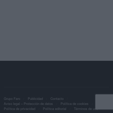
Grupo Faro
Publicidad
Contacto
Aviso legal – Protección de datos
Política de cookies
Política de privacidad
Política editorial
Términos de uso