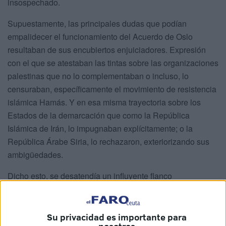
insospechado.
Supuestamente, las principales dudas que podían
empalidecer el funcionamiento del Acuerdo de Oslo
resultaban de sus encubiertos enjuiciadores. Expresión
con el que se atestaban las tintas sobre las organizaciones
palestinas que no lo complementaban o incluso, lo
censuraban, específicamente el movimiento de resistencia
islámica Hamás. Y en esa misma trayectoria sobre los
Estados de la demarcación que como la República
Islámica de Irán, lo impugnaban explícitamente; o la
República Árabe Siria, lo rechazaron, exteriorizando sus
ambigüedades.
Dicho esto, se desatendía un influyente flanco
caracterizado por los grupos y fuerzas políticas israelíes de
extrema derecha, ultranacionalistas y religiosos ortodoxos
y fundamentalistas que junto con el movimiento de
Su privacidad es importante para