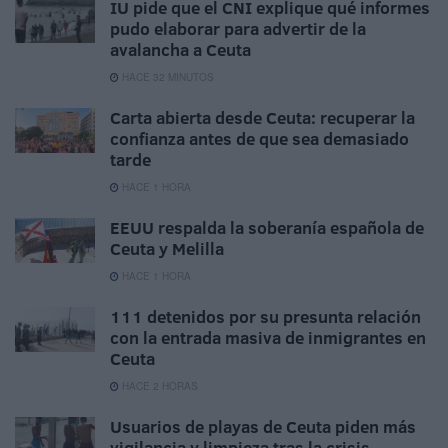
IU pide que el CNI explique qué informes
pudo elaborar para advertir de la
avalancha a Ceuta
HACE 32 MINUTOS
Carta abierta desde Ceuta: recuperar la
confianza antes de que sea demasiado
tarde
HACE 1 HORA
EEUU respalda la soberanía española de
Ceuta y Melilla
HACE 1 HORA
111 detenidos por su presunta relación
con la entrada masiva de inmigrantes en
Ceuta
HACE 2 HORAS
Usuarios de playas de Ceuta piden más
vigilancia y limpieza tras la crisis