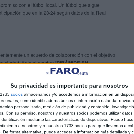
romiso con el fútbol local. Un fútbol que sigue
ticipación que en la 23/24 según datos de la Real
entemente un acuerdo de colaboración con el objetivo
tra ciudad. Bajo el nombre “
PIRÁMIDE EN
 forma conjunta para ofrecer a
los jóvenes futbolistas
 formación.
Su privacidad es importante para nosotros
s 1733
socios
almacenamos y/o accedemos a información en un disposit
sonales, como identificadores únicos e información estándar enviada 
ntenido personalizado, medición de publicidad y contenido, investigaci
os.
Con su permiso, nosotros y nuestros socios podemos utilizar datos 
identificación mediante las características de dispositivos. Puede hacer
ntimiento a nosotros y a nuestros 1733 socios para que llevemos a ca
que esto se trata de
“un paso más para unir fuerzas y
. De forma alternativa, puede acceder a información más detallada y 