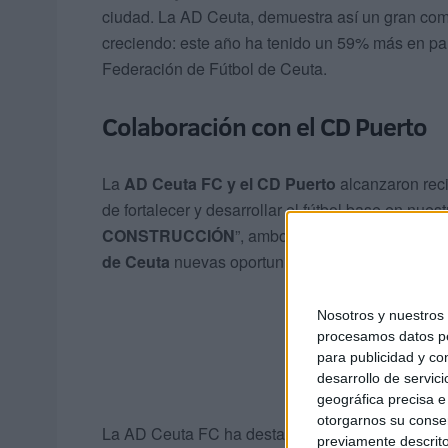
ciudad. La AD Ceuta, demuestra así un gran comp
creciendo: este año ha tenido un 59% más en par
Federación de Fútbol de Ceuta.
Colaboración con el CD Puerto
La
AD Ceuta FC y el CD Puerto
alcanzaron reci
de fortalecer y desarrollar el fútbol base en nues
CONSTRUCCIÓN
”, ambos clubes trabajarán de
de Ceuta
nuevas oportunidades de crecimiento y
Nosotros y nuestro
procesamos datos per
para publicidad y co
desarrollo de servici
geográfica precisa e 
otorgarnos su conse
La AD Ceuta FC ha destacado en el comunicado 
previamente descrito