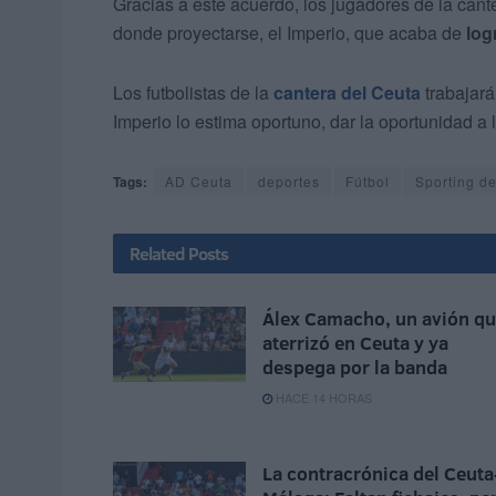
Gracias a este acuerdo, los jugadores de la cant
donde proyectarse, el Imperio, que acaba de
log
Los futbolistas de la
cantera del Ceuta
trabajará
Imperio lo estima oportuno, dar la oportunidad a 
Tags:
AD Ceuta
deportes
Fútbol
Sporting d
Related
Posts
Álex Camacho, un avión q
aterrizó en Ceuta y ya
despega por la banda
HACE 14 HORAS
La contracrónica del Ceuta