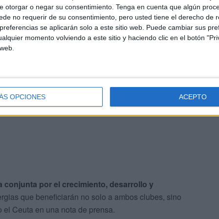
e otorgar o negar su consentimiento.
Tenga en cuenta que algún proc
de no requerir de su consentimiento, pero usted tiene el derecho de r
referencias se aplicarán solo a este sitio web. Puede cambiar sus pref
alquier momento volviendo a este sitio y haciendo clic en el botón "Pri
 web.
l sala. Para empezar, la Agrupación Deportiva Ceuta ha
conjuntos que más fomenta el fútbol femenino en nuestra
 blanquinegra ha realizó un comunicado en la mañana de
ÁS OPCIONES
ACEPTO
tre ambos clubes.
 conjunta por el crecimiento, desarrollo y
ergias que beneficiarán no solo a ambos clubes, sino
o el Ceuta en una nota de prensa.