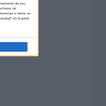
esamiento de sus
echazar tal
erencias o retirar su
vacidad" en la parte