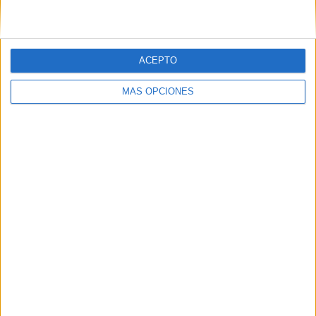
Tags:
Delincuencia
Plaza Nicaragua
Puerto
Vecinos
ACEPTO
Related
Posts
MÁS OPCIONES
Condenado tras entrar en una casa: se
llegó a meter en la cama de su dueña
HACE 10 HORAS
El mensaje que se hace viral en Ceuta:
"No dejéis de salir a la calle, lo contrario
sería entregar nuestra tierra"
HACE 1 DÍA
El Ingreso Mínimo Vital llega a 3.221
hogares y 13.005 personas en Ceuta en
julio
HACE 1 DÍA