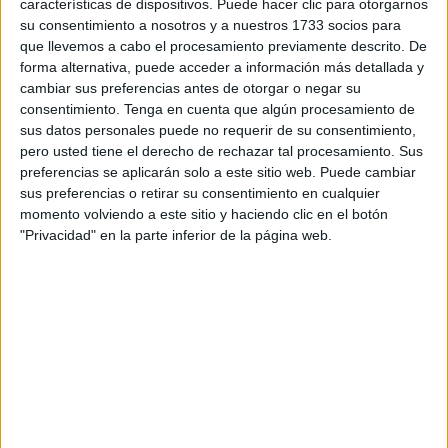
características de dispositivos. Puede hacer clic para otorgarnos
Los operarios de la UTE Dragados-ACC están trabajando
su consentimiento a nosotros y a nuestros 1733 socios para
con total normalidad para conseguir
la ansiada plaza
para
que llevemos a cabo el procesamiento previamente descrito. De
los
vecinos
.
forma alternativa, puede acceder a información más detallada y
cambiar sus preferencias antes de otorgar o negar su
Hay que destacar que ya se han colocado dos grandes
consentimiento.
Tenga en cuenta que algún procesamiento de
palmeras que reinarán la plaza y que fueron transportadas
sus datos personales puede no requerir de su consentimiento,
pero usted tiene el derecho de rechazar tal procesamiento. Sus
de las retiradas
en el puerto
para lucir en la zona. En
preferencias se aplicarán solo a este sitio web. Puede cambiar
estos momentos se encuentran agarradas a unos tablones
sus preferencias o retirar su consentimiento en cualquier
para darle seguridad y para que puedan asentarse.
momento volviendo a este sitio y haciendo clic en el botón
"Privacidad" en la parte inferior de la página web.
Además se ha solucionado el problema de una caseta,
lugar donde se acumulaba una gran cantidad de basura y
que también dificultaba la continuidad de las obras. Este
habitáculo fue retirado de la zona por los operarios.
Así, se pueden apreciar diferentes partes y cómo
transcurre lo que será una parte de la carretera. Ahora que
una vez el terreno está diferenciado se empezará a