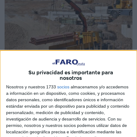
Su privacidad es importante para
Fotos: Quino
nosotros
Nosotros y nuestros 1733
socios
almacenamos y/o accedemos
a información en un dispositivo, como cookies, y procesamos
datos personales, como identificadores únicos e información
Las obras en la Plaza Nicaragua
, en Ceuta, siguen su
estándar enviada por un dispositivo para publicidad y contenido
curso a buen ritmo y ya se puede apreciar a simple vista
personalizado, medición de publicidad y contenido,
los diferente avances que se han ido produciendo en estas
investigación de audiencia y desarrollo de servicios.
Con su
permiso, nosotros y nuestros socios podemos utilizar datos de
últimas semanas.
localización geográfica precisa e identificación mediante las