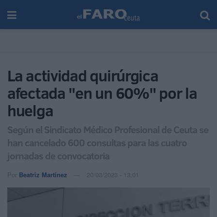
La actividad quirúrgica
afectada "en un 60%" por la
huelga
Según el Sindicato Médico Profesional de Ceuta se
han cancelado 600 consultas para las cuatro
jornadas de convocatoria
Por
Beatriz Martínez
20/03/2023 - 13:01