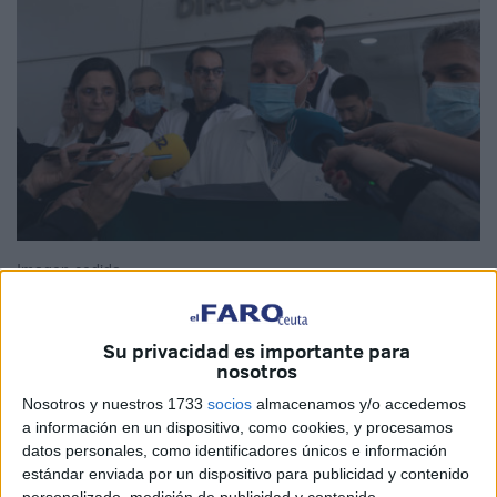
Imagen cedida
Su privacidad es importante para
nosotros
Ya es oficial. El Sindicato Médico Profesional de Ceuta
(SMC) ha iniciado la convocatoria de huelga indefinida
Nosotros y nuestros 1733
socios
almacenamos y/o accedemos
a información en un dispositivo, como cookies, y procesamos
ante el silencio del Instituto de Gestión Sanitaria (
Ingesa
).
datos personales, como identificadores únicos e información
estándar enviada por un dispositivo para publicidad y contenido
Las consultas afectadas en esta jornada, solo en Ceuta,
personalizado, medición de publicidad y contenido,