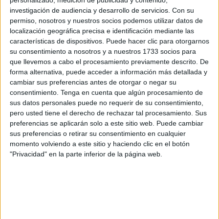
han sido: Endocrinología, Oftalmología,
investigación de audiencia y desarrollo de servicios.
Con su
Otorrinolaringología, Traumatología y Ginecología. De este
permiso, nosotros y nuestros socios podemos utilizar datos de
modo, la actividad quirúrgica se vio afectada en un 60%.
localización geográfica precisa e identificación mediante las
características de dispositivos. Puede hacer clic para otorgarnos
En total, una decena de
profesionales
han parado en el
su consentimiento a nosotros y a nuestros 1733 socios para
Hospital Universitario (HUCE).
que llevemos a cabo el procesamiento previamente descrito. De
forma alternativa, puede acceder a información más detallada y
En las cuatro jornadas de huelga convocadas hasta el
cambiar sus preferencias antes de otorgar o negar su
momento se han cancelado unas 600 consultas y cerca de
consentimiento.
Tenga en cuenta que algún procesamiento de
70 cirugías.
sus datos personales puede no requerir de su consentimiento,
pero usted tiene el derecho de rechazar tal procesamiento. Sus
Ante esta situación, los sindicatos de Ceuta y Melilla
preferencias se aplicarán solo a este sitio web. Puede cambiar
sus preferencias o retirar su consentimiento en cualquier
vuelven a pedirle a la directora general del ingesa, Belén
momento volviendo a este sitio y haciendo clic en el botón
Hernando, que acceda a tener un encuentro bilateral con
"Privacidad" en la parte inferior de la página web.
ellos.
Recuerdan también que siguen
abiertos al diálogo
para
solucionar esta grave situación.
Una de las razones que ha originado esta situación ha