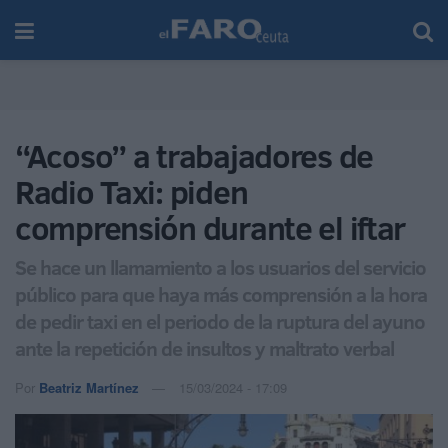
“Acoso” a trabajadores de
Radio Taxi: piden
comprensión durante el iftar
Se hace un llamamiento a los usuarios del servicio
público para que haya más comprensión a la hora
de pedir taxi en el periodo de la ruptura del ayuno
ante la repetición de insultos y maltrato verbal
Por
Beatriz Martínez
15/03/2024 - 17:09