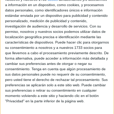
produce la
ruptura del ayuno
durante este
mes sagrado
a información en un dispositivo, como cookies, y procesamos
de Ramadán
recién iniciado.
datos personales, como identificadores únicos e información
estándar enviada por un dispositivo para publicidad y contenido
Si se hace este llamamiento público es porque se ha
personalizado, medición de publicidad y contenido,
llegado a una situación de absoluta falta de respeto con
investigación de audiencia y desarrollo de servicios.
Con su
profesionales del taxi y sobre todo con quienes trabajan en
permiso, nosotros y nuestros socios podemos utilizar datos de
localización geográfica precisa e identificación mediante las
la central de Radio Taxi que incluso reciben todo tipo de
características de dispositivos. Puede hacer clic para otorgarnos
insultos por parte de usuarios que no entienden que hay
su consentimiento a nosotros y a nuestros 1733 socios para
menos flota operativa justo cuando coincide el periodo de
que llevemos a cabo el procesamiento previamente descrito. De
romper el ayuno.
forma alternativa, puede acceder a información más detallada y
cambiar sus preferencias antes de otorgar o negar su
Con cierta empatía no tendría que cursarse esta petición
consentimiento.
Tenga en cuenta que algún procesamiento de
sus datos personales puede no requerir de su consentimiento,
pública, pero se ha llegado a un extremo en el que se hace
pero usted tiene el derecho de rechazar tal procesamiento. Sus
necesario, de ahí que se haya pedido a este periódico la
preferencias se aplicarán solo a este sitio web. Puede cambiar
publicación de esta llamada.
sus preferencias o retirar su consentimiento en cualquier
momento volviendo a este sitio y haciendo clic en el botón
Un “acoso” a los trabajadores de la
"Privacidad" en la parte inferior de la página web.
central