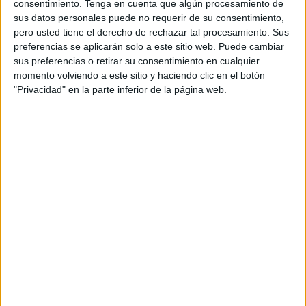
consentimiento.
Tenga en cuenta que algún procesamiento de
de 2023,
mató al sacristán Diego Valencia e hirió de
sus datos personales puede no requerir de su consentimiento,
pero usted tiene el derecho de rechazar tal procesamiento. Sus
gravedad al sacerdote Antonio Rodríguez con un
preferencias se aplicarán solo a este sitio web. Puede cambiar
machete al grito de Alá
, actuaba bajo un "
cuadro de
sus preferencias o retirar su consentimiento en cualquier
filiación esquizofrénica
con una descompensación
momento volviendo a este sitio y haciendo clic en el botón
psicótica aguda" que anulaba sus facultades intelectivas y
"Privacidad" en la parte inferior de la página web.
volitivas.
A un psiquiátrico penitenciario
Así, cometió los delitos de asesinato dentro de un cuadro
que implicaba una "pérdida de percepción de la realidad"
y fruto de
"la ideación delirante de prejuicios y
mesiánicos
que, como el 'elegido', pretendió acabar con
los 'poseídos'".
En atención a su estado mental, le aplica la eximente
completa del
artículo 20.1 del Código Penal
, que