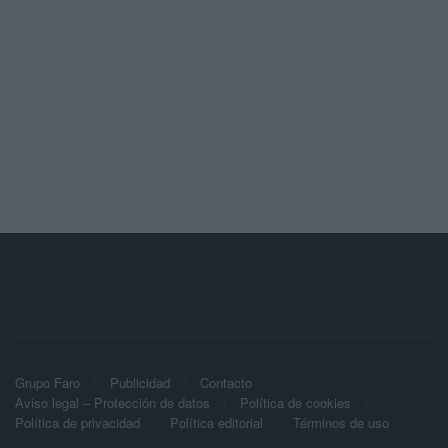
Grupo Faro
Publicidad
Contacto
Aviso legal – Protección de datos
Política de cookies
Política de privacidad
Política editorial
Términos de uso