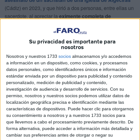
(Cádiz) en 2023, y que hirió a dos personas, entre ellas un
sacerdote, al apreciar la
eximente completa de
alteración psiquiátrica
, si bien ordena su
internamiento
por un máximo de
30 años
en un establecimiento
psiquiátrico penitenciario
.
Yassine Kanjaa tenía
Su privacidad es importante para
nosotros
vínculos con Ceuta y Tánger.
Nosotros y nuestros 1733
socios
almacenamos y/o accedemos
Los magistrados
han descartado
que el asesinato
a información en un dispositivo, como cookies, y procesamos
consumado y los dos intentos de asesinato, hechos por los
datos personales, como identificadores únicos e información
estándar enviada por un dispositivo para publicidad y contenido
que
la Fiscalía pedía para él 50 años de cárcel
, tuvieran
personalizado, medición de publicidad y contenido,
"carácter terrorista"
porque estos tipos penales
investigación de audiencia y desarrollo de servicios.
Con su
requieren
de
"una alteración grave de la paz pública"
y
permiso, nosotros y nuestros socios podemos utilizar datos de
provocar
"un estado de terror en la población o en una
localización geográfica precisa e identificación mediante las
características de dispositivos. Puede hacer clic para otorgarnos
parte de ella"
, lo que entienden que no se llegó a producir.
su consentimiento a nosotros y a nuestros 1733 socios para
que llevemos a cabo el procesamiento previamente descrito. De
La sentencia, que en lo referido al terrorismo cuenta con
forma alternativa, puede acceder a información más detallada y
un voto discrepante, considera que, cuando Yassine
cambiar sus preferencias antes de otorgar o negar su
Kanjaa entró en dos iglesias de Algeciras el 25 de enero