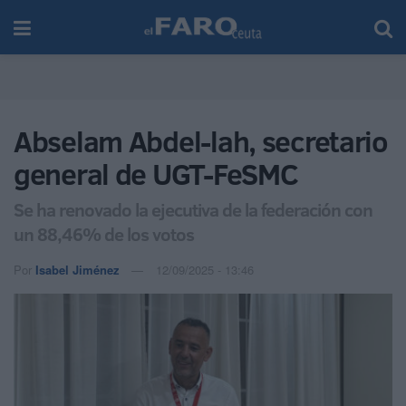
Abselam Abdel-lah, secretario
general de UGT-FeSMC
Se ha renovado la ejecutiva de la federación con
un 88,46% de los votos
Por
Isabel Jiménez
12/09/2025 - 13:46