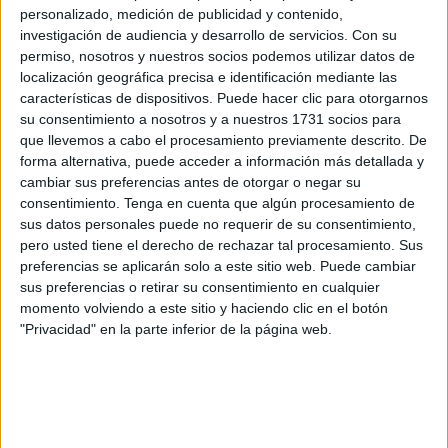
Ambos acompañaron a la organización en este importante
personalizado, medición de publicidad y contenido,
proceso de renovación que se ha llevado a cabo.
investigación de audiencia y desarrollo de servicios.
Con su
permiso, nosotros y nuestros socios podemos utilizar datos de
El Congreso sirvió también como un espacio de
localización geográfica precisa e identificación mediante las
agradecimiento y reconocimiento
a la ejecutiva saliente,
características de dispositivos. Puede hacer clic para otorgarnos
encabezada por
Ramón Sánchez Pascual
, secretario
su consentimiento a nosotros y a nuestros 1731 socios para
que llevemos a cabo el procesamiento previamente descrito. De
general, y
Francisco José Martín Chaves
, secretario de
forma alternativa, puede acceder a información más detallada y
organización.
cambiar sus preferencias antes de otorgar o negar su
consentimiento.
Tenga en cuenta que algún procesamiento de
Abselam Abdel-lah
llevará las riendas de esta entidad
sus datos personales puede no requerir de su consentimiento,
como secretario general.
pero usted tiene el derecho de rechazar tal procesamiento. Sus
preferencias se aplicarán solo a este sitio web. Puede cambiar
Reconocimiento a la trayectoria de
sus preferencias o retirar su consentimiento en cualquier
momento volviendo a este sitio y haciendo clic en el botón
Ramón Sánchez Pascual
"Privacidad" en la parte inferior de la página web.
En este marco, se quiso subrayar la
trayectoria de
Ramón Sánchez Pascual
, destacando “su firmeza,
capacidad de liderazgo y dedicación constante, que han