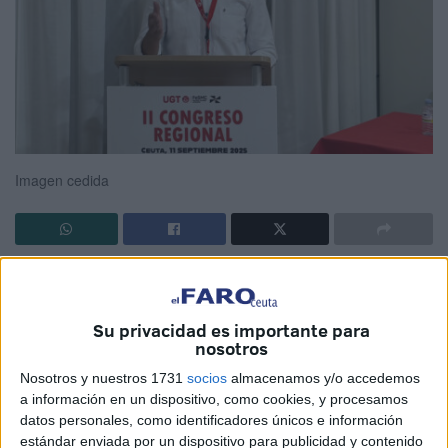
Imagen cedida
La Federación de Servicios, Movilidad y Consumo de
UGT
(
FeSMC-UGT Ceuta
) celebró este jueves su
II Congreso
Su privacidad es importante para
Regional
, un encuentro que contó con la presencia de
nosotros
Antonio Oviedo, secretario general de FeSMC-UGT, y de
Nosotros y nuestros 1731
socios
almacenamos y/o accedemos
Ricardo Casas, vicesecretario general de Área Interna de
a información en un dispositivo, como cookies, y procesamos
FeSMC-UGT.
datos personales, como identificadores únicos e información
estándar enviada por un dispositivo para publicidad y contenido