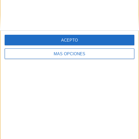
ACEPTO
MÁS OPCIONES
Tags:
Castrense
Comandancia General de Ceuta
Estación Marítima
Related
Posts
Policía detiene en el puerto de Ceuta a un
criminal buscado en Francia