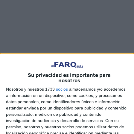
Imágenes: D.N. / Óscar Astorga
Su privacidad es importante para
nosotros
Doce componentes del Regimiento de Caballería Montesa
Nosotros y nuestros 1733
socios
almacenamos y/o accedemos
número 3 de
la Comgeceu
han regresado a Ceuta este
a información en un dispositivo, como cookies, y procesamos
datos personales, como identificadores únicos e información
jueves, tras finalizar la misión llevada a cabo en el Líbano.
estándar enviada por un dispositivo para publicidad y contenido
Una situación que ya se vivió el pasado 7 de mayo cuando
personalizado, medición de publicidad y contenido,
regresaron 4 militares y una escena que se repetirá el
investigación de audiencia y desarrollo de servicios.
Con su
próximo 31 de mayo cuando llegarán los 9 últimos, con el
permiso, nosotros y nuestros socios podemos utilizar datos de
localización geográfica precisa e identificación mediante las