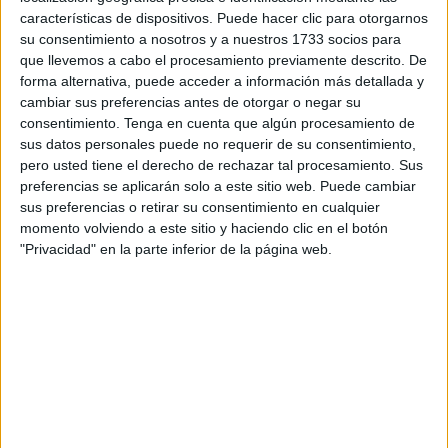
jefe del destacamento al frente. Llevaban desde noviembre
características de dispositivos. Puede hacer clic para otorgarnos
destacados en la base Miguel de Cervantes, cerca de la
su consentimiento a nosotros y a nuestros 1733 socios para
localidad de Marjayún, pero meses antes marcharon a
que llevemos a cabo el procesamiento previamente descrito. De
Canarias para su fase de adiestramiento.
forma alternativa, puede acceder a información más detallada y
cambiar sus preferencias antes de otorgar o negar su
Durante este tiempo, a miles de kilómetros, los integrantes
consentimiento.
Tenga en cuenta que algún procesamiento de
sus datos personales puede no requerir de su consentimiento,
de Montesa 3 participaron en el despliegue militar
pero usted tiene el derecho de rechazar tal procesamiento. Sus
ejecutado en esta zona. Una misión de mantenimiento de
preferencias se aplicarán solo a este sitio web. Puede cambiar
la paz encomendada a las Fuerzas Armadas españolas.
sus preferencias o retirar su consentimiento en cualquier
momento volviendo a este sitio y haciendo clic en el botón
El coronel jefe del
Regimiento de Caballería
, Eduardo
"Privacidad" en la parte inferior de la página web.
García Tafalla, ha atendido a los medios de comunicación
en la
estación marítima
, momentos antes de la llegada de
los doces militares, destacando la gran preparación previa
que realizaron en Canarias antes de partir de misión hasta
el Líbano.
“Indudablemente para el personal que se ha desplegado
para realizar la misión será inolvidable. Es una misión que