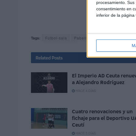
procesamiento. Sus p
consentimiento en cu
inferior de la página
Tags:
Fútbol-sala
Pabellón Guillermo Molina
U
M
Related
Posts
El Imperio AD Ceuta renue
a Alejandro Rodríguez
HACE 4 DÍAS
Cuatro renovaciones y un
fichaje para el Deportivo U
Ceutí
HACE 5 DÍAS