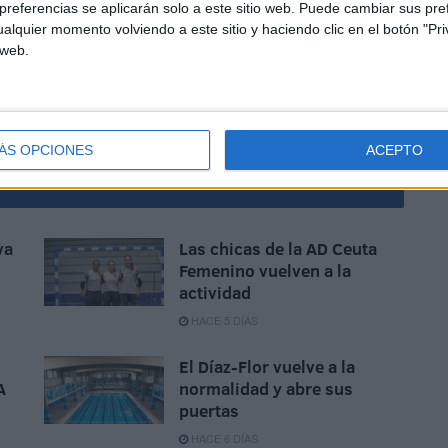
referencias se aplicarán solo a este sitio web. Puede cambiar sus pref
alquier momento volviendo a este sitio y haciendo clic en el botón "Pri
 web.
A Ceutí
ÁS OPCIONES
ACEPTO
va
Las chicas de la AD Ceuta
Femenino vuelven a la
actividad
HACE 5 DÍAS
El Díaz-Flor vuelve a la
A
normalidad y abre sus
puertas
HACE 6 DÍAS