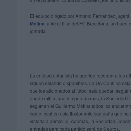
en el pabellón ‘Ciutat de Castelló’, los unionis
El equipo dirigido por Antonio Fernández jugará 
Molina
’ ante el filial del FC Barcelona, un buen
jornada.
La entidad unionista ha querido recordar a los 
siguen estando disponibles. La UA Ceutí ha esta
que los aficionados al fútbol sala puedan seguir e
donde milita, una temporada más, la Sociedad De
seguir en el Guillermo Molina todos los encuentr
como local en esta ilusionante campaña que ha
victoria a domicilio. Además, la Sociedad Deport
entradas para cada partido será de 5 euros.