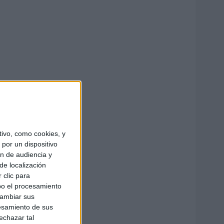
ivo, como cookies, y
por un dispositivo
ón de audiencia y
de localización
 clic para
bo el procesamiento
cambiar sus
esamiento de sus
echazar tal