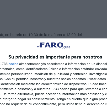
ub, en horario de 10:30 de la mañana a 13:00 del
demás, estarán disponibles también en la cafetería
Su privacidad es importante para nosotros
s 1733
socios
almacenamos y/o accedemos a información en un disposit
sonales, como identificadores únicos e información estándar enviada 
ntenido personalizado, medición de publicidad y contenido, investigaci
os.
Con su permiso, nosotros y nuestros socios podemos utilizar datos 
abaja para este encuentro en un principio con todos los
identificación mediante las características de dispositivos. Puede hacer
l último entrenamiento de este viernes para saber la
ntimiento a nosotros y a nuestros 1733 socios para que llevemos a ca
. De forma alternativa, puede acceder a información más detallada y 
r este debut liguero como local ante el filial culé.
e otorgar o negar su consentimiento.
Tenga en cuenta que algún proc
de no requerir de su consentimiento, pero usted tiene el derecho de r