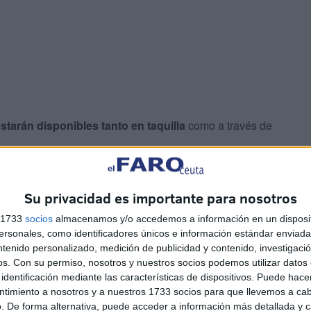
starán disponibles tanto en taquilla
como a través de
e entradas individuales para cada espectáculo, así como
Su privacidad es importante para nosotros
que Marítimo del Mediterráneo
, se anunciará
s 1733
socios
almacenamos y/o accedemos a información en un disposit
sonales, como identificadores únicos e información estándar enviada 
ntenido personalizado, medición de publicidad y contenido, investigaci
os.
Con su permiso, nosotros y nuestros socios podemos utilizar datos 
identificación mediante las características de dispositivos. Puede hacer
ntimiento a nosotros y a nuestros 1733 socios para que llevemos a ca
. De forma alternativa, puede acceder a información más detallada y 