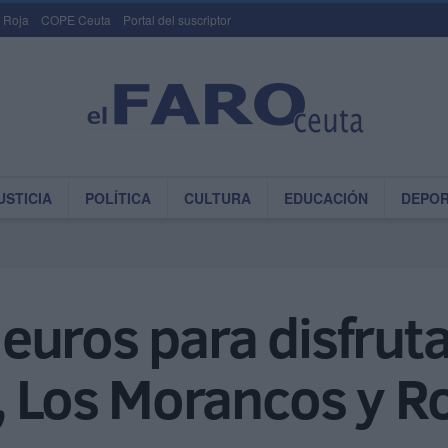
 Roja
COPE Ceuta
Portal del suscriptor
USTICIA
POLÍTICA
CULTURA
EDUCACIÓN
DEPO
euros para disfrut
, Los Morancos y R