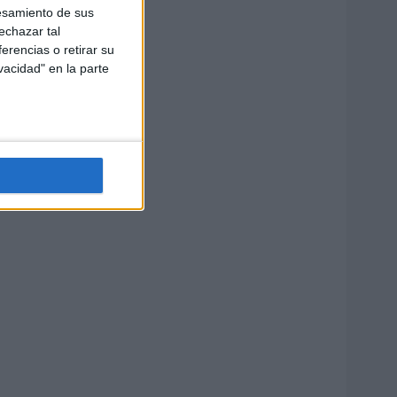
esamiento de sus
echazar tal
erencias o retirar su
vacidad" en la parte