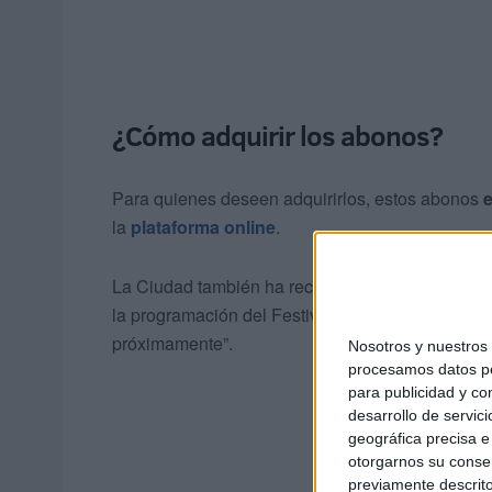
¿Cómo adquirir los abonos?
Para quienes deseen adquirirlos, estos abonos
e
la
plataforma online
.
La Ciudad también ha recordado que “la venta d
la programación del Festival Flamenco en el
Par
próximamente”.
Nosotros y nuestro
procesamos datos per
para publicidad y co
desarrollo de servici
geográfica precisa e 
otorgarnos su conse
previamente descrito