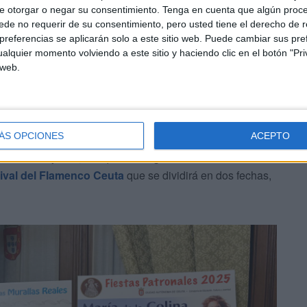
e otorgar o negar su consentimiento.
Tenga en cuenta que algún proc
uta
de no requerir de su consentimiento, pero usted tiene el derecho de r
referencias se aplicarán solo a este sitio web. Puede cambiar sus pref
alquier momento volviendo a este sitio y haciendo clic en el botón "Pri
a y Juventud, Pilar Orozco, presentó junto al asesor
 web.
ación cultural de Ceuta para este
verano
.
isita de Juanlu Montoya el 13 de junio
. Actuará a las
ÁS OPCIONES
ACEPTO
Antonio. Esta actividad será gratuita y para colaborar
público más joven, aunque va dirigido a todas las edades.
ival del Flamenco Ceuta
que se dividirá en dos fechas,