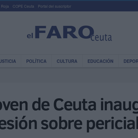
 Roja
COPE Ceuta
Portal del suscriptor
USTICIA
POLÍTICA
CULTURA
EDUCACIÓN
DEPO
ven de Ceuta inaug
esión sobre pericia