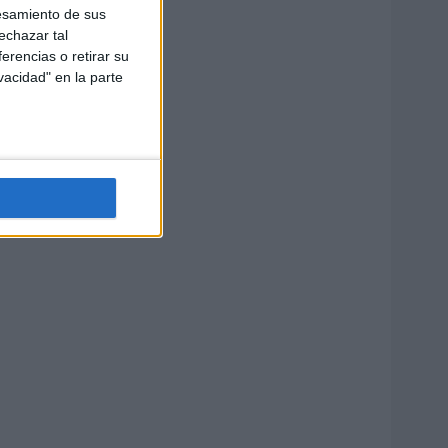
esamiento de sus
echazar tal
erencias o retirar su
vacidad" en la parte