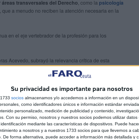
r
áreas transversales del Derecho
, como la
psicología
, que a menudo no reciben la atención necesaria en la
inua en el eje vertebrador de la profesión para los
ras Acevedo, subrayó la relevancia crítica de esta
ad social, como los casos de
violencia de género
ia de menores.
Su privacidad es importante para nosotros
s 1733
socios
almacenamos y/o accedemos a información en un disposit
sonales, como identificadores únicos e información estándar enviada 
ntenido personalizado, medición de publicidad y contenido, investigaci
os.
Con su permiso, nosotros y nuestros socios podemos utilizar datos 
identificación mediante las características de dispositivos. Puede hacer
forme psicológico puede condicionar directamente la
ntimiento a nosotros y a nuestros 1733 socios para que llevemos a ca
. De forma alternativa, puede acceder a información más detallada y 