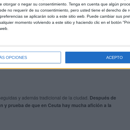
e otorgar o negar su consentimiento.
Tenga en cuenta que algún proc
alrededor de 80 participantes en las aguas de la Ciudad y
de no requerir de su consentimiento, pero usted tiene el derecho de r
isieron animar a todos los participantes.
referencias se aplicarán solo a este sitio web. Puede cambiar sus pref
alquier momento volviendo a este sitio y haciendo clic en el botón "Pri
 web.
se procedió a la entrega de premios y reconocimientos de
s y además se dio un premio al nadador más joven y al
ÁS OPCIONES
ACEPTO
seguidas y además tradicional de la ciudad.
Después de
n y prueba de que en Ceuta hay mucha afición a la