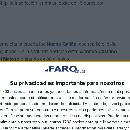
ip, la inscripción tendrá un coste de 15 euros por
completar la prueba fue
Nacho Gaitán
, que repitió el éxito
segundos. En la segunda posición entró
Alfonso Castaño
l Matoso
entrando en 38 minutos.
Su privacidad es importante para nosotros
s 1733
socios
almacenamos y/o accedemos a información en un disposit
sonales, como identificadores únicos e información estándar enviada 
ntenido personalizado, medición de publicidad y contenido, investigaci
inal, imponiéndose
Nabila Serghini
con un tiempo de 43
os.
Con su permiso, nosotros y nuestros socios podemos utilizar datos 
men Ríos
, que llegó unos segundos después. La tercera
identificación mediante las características de dispositivos. Puede hacer
ntimiento a nosotros y a nuestros 1733 socios para que llevemos a ca
s y 41 segundos.
. De forma alternativa, puede acceder a información más detallada y 