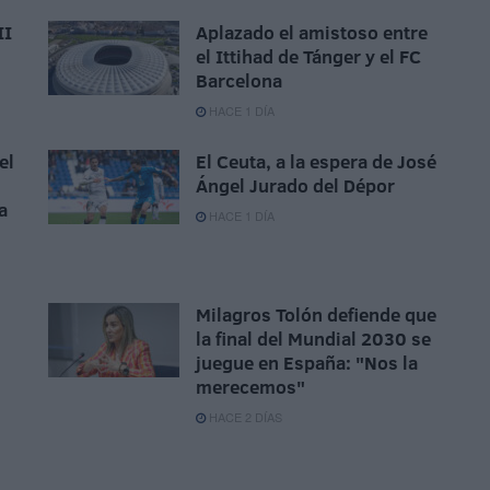
II
Aplazado el amistoso entre
el Ittihad de Tánger y el FC
Barcelona
HACE 1 DÍA
el
El Ceuta, a la espera de José
Ángel Jurado del Dépor
a
HACE 1 DÍA
Milagros Tolón defiende que
la final del Mundial 2030 se
juegue en España: "Nos la
merecemos"
HACE 2 DÍAS