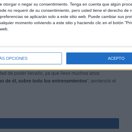
e otorgar o negar su consentimiento.
Tenga en cuenta que algún proc
de no requerir de su consentimiento, pero usted tiene el derecho de r
referencias se aplicarán solo a este sitio web. Puede cambiar sus pref
alquier momento volviendo a este sitio y haciendo clic en el botón "Pri
 web.
nador Mohamed El Haddaouy ha sido el técnico de
explicó que fue “un placer poder entrenar esta
ÁS OPCIONES
ACEPTO
radas antes porque estaba jugando en el equipo de mi
ad de poder llevarlo, ya que llevo muchos años
o de él, sobre todo los entrenamientos
”, sentenció el