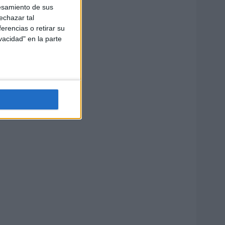
esamiento de sus
echazar tal
erencias o retirar su
vacidad" en la parte