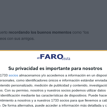
uerto
recordando los buenos momentos
como “los
neos con sus amigos.
Su privacidad es importante para nosotros
s 1733
socios
almacenamos y/o accedemos a información en un disposit
sonales, como identificadores únicos e información estándar enviada 
ntenido personalizado, medición de publicidad y contenido, investigaci
os.
Con su permiso, nosotros y nuestros socios podemos utilizar datos 
do desbordantes de magia y de fútbol, tanto que lo han
identificación mediante las características de dispositivos. Puede hacer
 gran paso para el bueno de Abdelatif que sigue
ntimiento a nosotros y a nuestros 1733 socios para que llevemos a ca
. De forma alternativa, puede acceder a información más detallada y 
 llegar muy lejos.