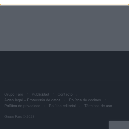
Grupo Faro
Publicidad
Contacto
Aviso legal – Protección de datos
Política de cookies
Política de privacidad
Política editorial
Términos de uso
Grupo Faro © 2023