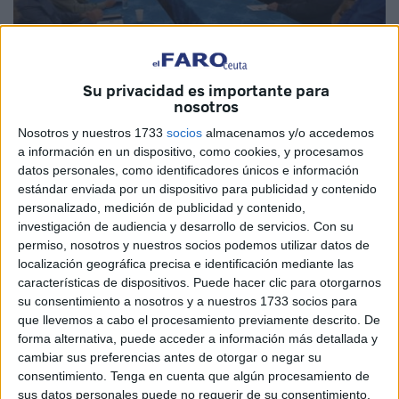
Su privacidad es importante para
nosotros
Nosotros y nuestros 1733
socios
almacenamos y/o accedemos
Imágenes cedidas
a información en un dispositivo, como cookies, y procesamos
datos personales, como identificadores únicos e información
estándar enviada por un dispositivo para publicidad y contenido
personalizado, medición de publicidad y contenido,
El pasado martes tuvo lugar en la Biblioteca Histórico
investigación de audiencia y desarrollo de servicios.
Con su
Militar de Ceuta, la actividad denominada “Un café, un
permiso, nosotros y nuestros socios podemos utilizar datos de
localización geográfica precisa e identificación mediante las
libro”, que se organiza periódicamente por el Centro de
características de dispositivos. Puede hacer clic para otorgarnos
Historia y Cultura Militar para hacer referencia a los libros
su consentimiento a nosotros y a nuestros 1733 socios para
recibidos sobre temas relacionados con la historia de
que llevemos a cabo el procesamiento previamente descrito. De
España, junto a intervenciones de escritores sobre temas
forma alternativa, puede acceder a información más detallada y
cambiar sus preferencias antes de otorgar o negar su
de interés.
consentimiento.
Tenga en cuenta que algún procesamiento de
sus datos personales puede no requerir de su consentimiento,
Presidieron el acto el Coronel José Maria Jiménez Portillo,