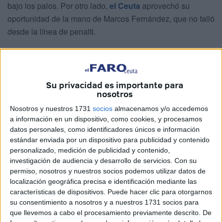
bajo los palos. Por otro lado,
el Ceuta
aprovechó su
oportunidad de la mano de Marcos Fernández, que no falló
desde la línea de penalti.
Guille Vallejo
El burgalés hizo un gran partido bajo los palos, atajando
Su privacidad es importante para
nosotros
casi todos los disparos del Castellón, que lo intentó
durante todo el partido. No obstante, no pudo hacer nada
Nosotros y nuestros 1731
socios
almacenamos y/o accedemos
ante el cabezazo de Brignani. A pesar del gol, el ‘13’ del
a información en un dispositivo, como cookies, y procesamos
datos personales, como identificadores únicos e información
Ceuta volvió a protagonizar otra exhibición.
estándar enviada por un dispositivo para publicidad y contenido
personalizado, medición de publicidad y contenido,
Aisar Ahmed
investigación de audiencia y desarrollo de servicios.
Con su
permiso, nosotros y nuestros socios podemos utilizar datos de
El jugador ceutí bailó con Cipenga, uno de los jugadores
localización geográfica precisa e identificación mediante las
características de dispositivos. Puede hacer clic para otorgarnos
más desequilibrantes de la competición. Sin embargo, el
su consentimiento a nosotros y a nuestros 1731 socios para
‘7’ del Ceuta supo mantenerlo a raya durante buena parte
que llevemos a cabo el procesamiento previamente descrito. De
del duelo.