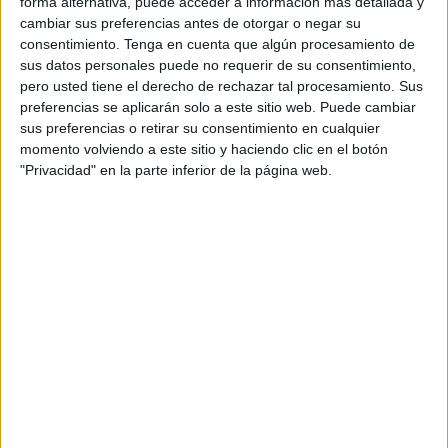
forma alternativa, puede acceder a información más detallada y
cambiar sus preferencias antes de otorgar o negar su
Carlos Hernández
consentimiento.
Tenga en cuenta que algún procesamiento de
sus datos personales puede no requerir de su consentimiento,
pero usted tiene el derecho de rechazar tal procesamiento. Sus
El capitán fue el líder de la zaga blanquinegra, dirigiendo a
preferencias se aplicarán solo a este sitio web. Puede cambiar
sus compañeros y bloqueando muchas de las acciones
sus preferencias o retirar su consentimiento en cualquier
ofensivas del Castellón.
momento volviendo a este sitio y haciendo clic en el botón
"Privacidad" en la parte inferior de la página web.