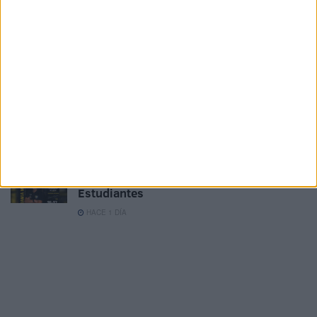
HACE 24 HORAS
Así serán los partidos del Ceuta esta
temporada: se confirman las nuevas
reglas
HACE 1 DÍA
La AD Ceuta B trabaja ya pensando en la
siguiente temporada
HACE 1 DÍA
Ramia Maimón renueva con el BM
Estudiantes
HACE 1 DÍA