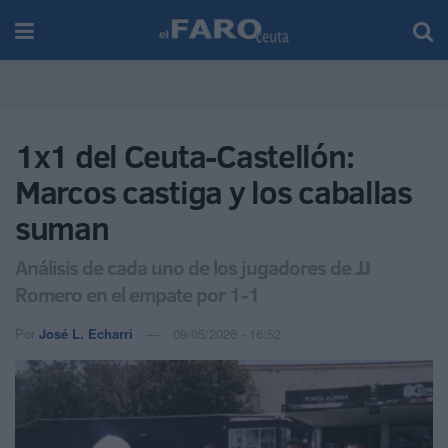
1x1 del Ceuta-Castellón:
Marcos castiga y los caballas
suman
Análisis de cada uno de los jugadores de JJ
Romero en el empate por 1-1
Por
José L. Echarri
09/05/2026 - 16:52