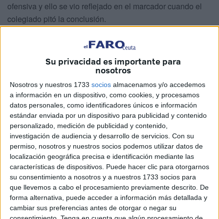
ofensiva y ello se vio reflejado en el marcador cuando el
colegiado pitó la conclusión.
Por parte de
los caballas, se encontraron en infinidad
de situaciones
: por delante en el comienzo del partido,
Su privacidad es importante para
acorralados al final de la primera mitad, por encima de
nosotros
nuevo y finalmente sellando un empate agridulce.
Nosotros y nuestros 1733
socios
almacenamos y/o accedemos
a información en un dispositivo, como cookies, y procesamos
José Juan Romero
datos personales, como identificadores únicos e información
estándar enviada por un dispositivo para publicidad y contenido
El técnico de Gerena acabó expulsado en los minutos
personalizado, medición de publicidad y contenido,
investigación de audiencia y desarrollo de servicios.
Con su
finales tras quejarse acaloradamente en los banquillos
.
permiso, nosotros y nuestros socios podemos utilizar datos de
Sus decisiones técnicas no fueron nada desacertadas,
localización geográfica precisa e identificación mediante las
pero ese comportamiento impulsivo puede pasarle factura
características de dispositivos. Puede hacer clic para otorgarnos
al equipo al no estar presente, mínimo, en el siguiente
su consentimiento a nosotros y a nuestros 1733 socios para
que llevemos a cabo el procesamiento previamente descrito. De
compromiso liguero.
forma alternativa, puede acceder a información más detallada y
cambiar sus preferencias antes de otorgar o negar su
Guillermo Vallejo
consentimiento.
Tenga en cuenta que algún procesamiento de