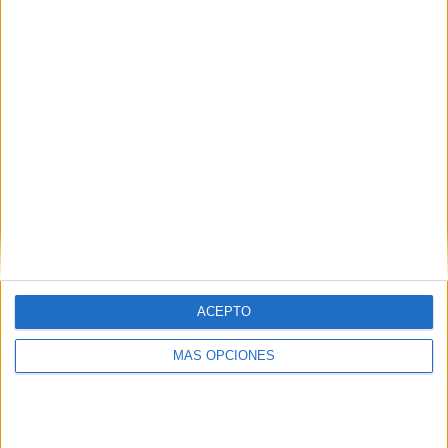
marcando un doblete espectacular. Además, no puede
quedar desapercibida la gran labor defensiva del punta
blanquinegro, mordiendo en cada lance y sacando rédito
en cada duelo.
ACEPTO
MÁS OPCIONES