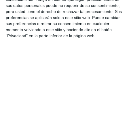
sus datos personales puede no requerir de su consentimiento,
El cancerbero burgalés sufrió gran cantidad de llegadas
pero usted tiene el derecho de rechazar tal procesamiento. Sus
preferencias se aplicarán solo a este sitio web. Puede cambiar
del Castellón en la primera mitad y no pudo hacer nada en
sus preferencias o retirar su consentimiento en cualquier
los dos primeros goles que recibió. A la hora de la verdad,
momento volviendo a este sitio y haciendo clic en el botón
mostró gran fiabilidad, repeliendo todas las embestidas
"Privacidad" en la parte inferior de la página web.
locales y en el penalti adivinó el lado, aunque no tuvo la
fortuna de poder atajarlo.
Carlos Hernández
El central quedó señalado en el segundo gol albinegro, ya
que el disparo de Calatrava impactó en su pierna, lo que
provocó que el lanzamiento se envenenase y acabase
dentro de la jaula caballa.
Yago Cantero