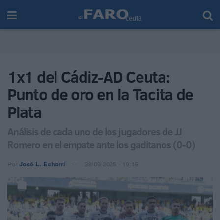
1x1 del Cádiz-AD Ceuta:
Punto de oro en la Tacita de
Plata
Análisis de cada uno de los jugadores de JJ
Romero en el empate ante los gaditanos (0-0)
Por
José L. Echarri
28/09/2025 - 19:15