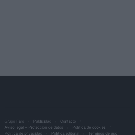
Grupo Faro
Publicidad
Contacto
Aviso legal – Protección de datos
Política de cookies
Política de privacidad
Política editorial
Términos de uso