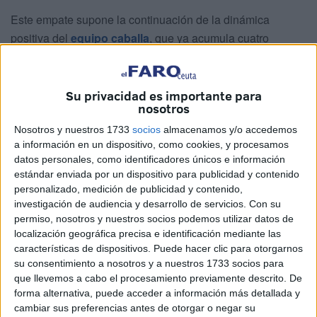
Este empate supone la continuación de la dinámica
positiva del
equipo caballa
, que ya acumula cuatro
partidos sin perder y asoman así la cabeza a los puestos
de mitad de tabla.
Su privacidad es importante para
nosotros
Guille Vallejo
Nosotros y nuestros 1733
socios
almacenamos y/o accedemos
El guardameta burgalés sumó su cuarta titularidad seguida
a información en un dispositivo, como cookies, y procesamos
datos personales, como identificadores únicos e información
bajo palos. Además, no tuvo demasiado trabajo, ya que
estándar enviada por un dispositivo para publicidad y contenido
solo recibió tres disparos a puerta en todo el encuentro,
personalizado, medición de publicidad y contenido,
por lo que consiguió su segunda portería a cero.
investigación de audiencia y desarrollo de servicios.
Con su
permiso, nosotros y nuestros socios podemos utilizar datos de
José Joaquín Matos
localización geográfica precisa e identificación mediante las
características de dispositivos. Puede hacer clic para otorgarnos
su consentimiento a nosotros y a nuestros 1733 socios para
El lateral, motivado por el encuentro contra su exequipo,
que llevemos a cabo el procesamiento previamente descrito. De
se mostró omnipresente tanto en defensa como en ataque.
forma alternativa, puede acceder a información más detallada y
En la segunda mitad menguó su nivel, fruto del gran
cambiar sus preferencias antes de otorgar o negar su