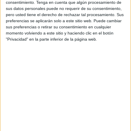
consentimiento.
Tenga en cuenta que algún procesamiento de
esfuerzo en la defensa sobre nombres importantes como
sus datos personales puede no requerir de su consentimiento,
Suso o Álvaro García.
pero usted tiene el derecho de rechazar tal procesamiento. Sus
preferencias se aplicarán solo a este sitio web. Puede cambiar
Carlos Hernández
sus preferencias o retirar su consentimiento en cualquier
momento volviendo a este sitio y haciendo clic en el botón
"Privacidad" en la parte inferior de la página web.
El central tuvo otro gran desempeño en la zaga caballa
aportando seguridad atrás y en ataque también contó con
sus ocasiones con dos testarazos que estuvieron cerca de
entrar en las mallas gaditanas.