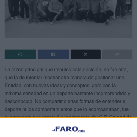
La razón principal que impulsó esta decisión, no fue otra,
que la de intentar mostrar otra manera de gestionar una
Entidad, con nuevas ideas y conceptos, pero con la
máxima seriedad en un deporte bastante incomprendido y
desconocido.
No compartir ciertas formas de entender el
deporte ni los comportamientos que lo acompañaban, fue
el detonante que propició el nacimiento del C.P. Ciudad de
Ceuta.
Los promotores de la escritura de constitución como club