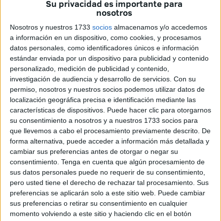
Su privacidad es importante para
deportivo básico (quisimos hacerlo así, para no limitar
nosotros
nuestras actividades únicamente a la petanca y poder
Nosotros y nuestros 1733
socios
almacenamos y/o accedemos
abarcar otras distintas) fueron: Fernando Díaz, Piedad
a información en un dispositivo, como cookies, y procesamos
Muñoz, Teresa Serrano, Encarnación Serrano y José
datos personales, como identificadores únicos e información
Domínguez. Con fecha 17 de agosto del año 2000, veía la
estándar enviada por un dispositivo para publicidad y contenido
luz oficialmente el C.P. Ciudad de Ceuta. Posteriormente
personalizado, medición de publicidad y contenido,
investigación de audiencia y desarrollo de servicios.
Con su
se eligió como Presidente de la Entidad a José
permiso, nosotros y nuestros socios podemos utilizar datos de
Domínguez y con el alta en el Registro de Asociaciones
localización geográfica precisa e identificación mediante las
Deportivas y en la Federación Española de Petanca, se
características de dispositivos. Puede hacer clic para otorgarnos
culminaban los pasos necesarios para comenzar a pleno
su consentimiento a nosotros y a nuestros 1733 socios para
que llevemos a cabo el procesamiento previamente descrito. De
rendimiento la temporada 2001.
forma alternativa, puede acceder a información más detallada y
La primera Junta Directiva que nombró el recién elegido
cambiar sus preferencias antes de otorgar o negar su
Presidente, en reunión celebrada el 23.09.2000, estaba
consentimiento.
Tenga en cuenta que algún procesamiento de
compuesta por: Fernando Díaz como Vicepresidente,
sus datos personales puede no requerir de su consentimiento,
pero usted tiene el derecho de rechazar tal procesamiento. Sus
Moisés García como Secretario General, Eloy Ruiz como
preferencias se aplicarán solo a este sitio web. Puede cambiar
Tesorero y Piedad Muñoz como Vocal.
sus preferencias o retirar su consentimiento en cualquier
Los primeros pasos del club contaron con un valioso
momento volviendo a este sitio y haciendo clic en el botón