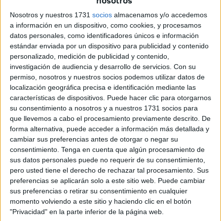
nosotros
Nosotros y nuestros 1731
socios
almacenamos y/o accedemos
La Eurocámara debatirá este jueves la
a información en un dispositivo, como cookies, y procesamos
crisis de Ceuta en una sesión
datos personales, como identificadores únicos e información
estándar enviada por un dispositivo para publicidad y contenido
extraordinaria impulsada por el PP
personalizado, medición de publicidad y contenido,
investigación de audiencia y desarrollo de servicios.
Con su
permiso, nosotros y nuestros socios podemos utilizar datos de
localización geográfica precisa e identificación mediante las
características de dispositivos. Puede hacer clic para otorgarnos
su consentimiento a nosotros y a nuestros 1731 socios para
que llevemos a cabo el procesamiento previamente descrito. De
forma alternativa, puede acceder a información más detallada y
cambiar sus preferencias antes de otorgar o negar su
consentimiento.
Tenga en cuenta que algún procesamiento de
sus datos personales puede no requerir de su consentimiento,
pero usted tiene el derecho de rechazar tal procesamiento. Sus
preferencias se aplicarán solo a este sitio web. Puede cambiar
sus preferencias o retirar su consentimiento en cualquier
momento volviendo a este sitio y haciendo clic en el botón
Ceuta alcanza los 1.017 menores
"Privacidad" en la parte inferior de la página web.