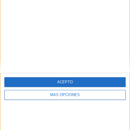
Treinta duchas y diez baños para
atender a los inmigrantes
ACEPTO
MÁS OPCIONES